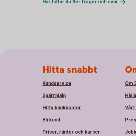
Här hittar du fler frågor och svar
Sidfot
Hitta snabbt
Om
Kundservice
Om S
Spärrhjälp
Håll
Hitta bankkontor
Vårt
Bli kund
Pre
Priser, räntor och kurser
Jobb