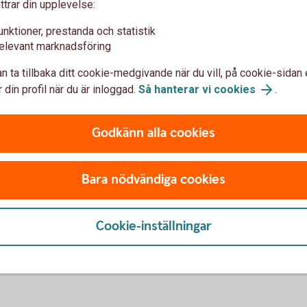
ttrar din upplevelse:
unktioner, prestanda och statistik
iser
elevant marknadsföring
n ta tillbaka ditt cookie-medgivande när du vill, på cookie-sidan 
 din profil när du är inloggad.
Så hanterar vi cookies
.
na
Godkänn alla cookies
a på?
Bara nödvändiga cookies
st (depå)?
Cookie-inställningar