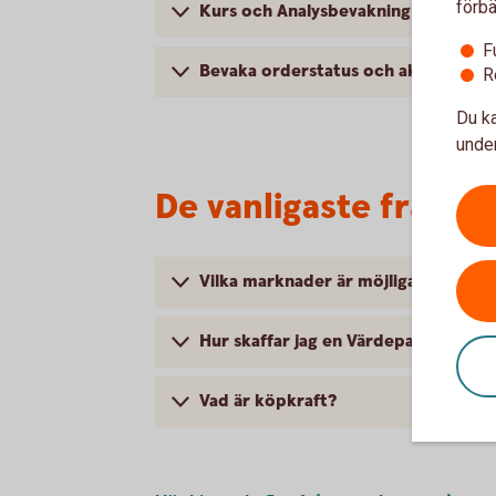
förbä
Kurs och Analysbevakning
F
Bevaka orderstatus och aktivera not
R
Du ka
under
De vanligaste frågor
Vilka marknader är möjliga att handl
Hur skaffar jag en Värdepapperstjän
Vad är köpkraft?