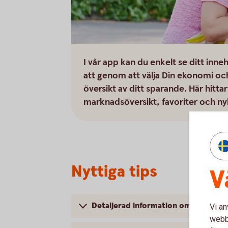
I vår app kan du enkelt se ditt inn
att genom att välja Din ekonomi oc
översikt av ditt sparande. Här hitt
marknadsöversikt, favoriter och ny
Nyttiga tips
V
Detaljerad information om ditt inne
Vi an
webbp