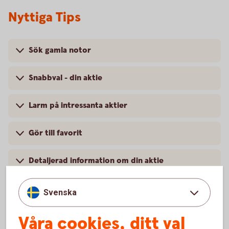
Nyttiga Tips
Sök gamla notor
Snabbval - din aktie
Larm på intressanta aktier
Gör till favorit
Detaljerad information om din aktie
Kontaktuppgifter
Svenska
Våra cookies, ditt val