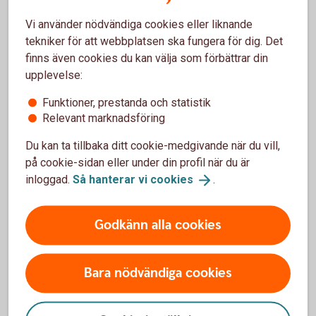
De vanligaste frågorna
Vi använder nödvändiga cookies eller liknande
tekniker för att webbplatsen ska fungera för dig. Det
finns även cookies du kan välja som förbättrar din
Vilka marknader är möjliga att handla på?
upplevelse:
Funktioner, prestanda och statistik
Hur börjar jag handla?
Relevant marknadsföring
Du kan ta tillbaka ditt cookie-medgivande när du vill,
Vad är köpkraft?
på cookie-sidan eller under din profil när du är
inloggad.
Så hanterar vi
cookies
.
Här hittar du fler frågor och
svar
Godkänn alla cookies
Bara nödvändiga cookies