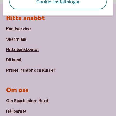
Cookie-inställningar
Sidfot
Hitta snabbt
Kundservice
Spärrhjälp
Hitta bankkontor
Bli kund
Priser, räntor och kurser
Om oss
Om Sparbanken Nord
Hållbarhet