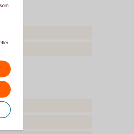
a som
eller