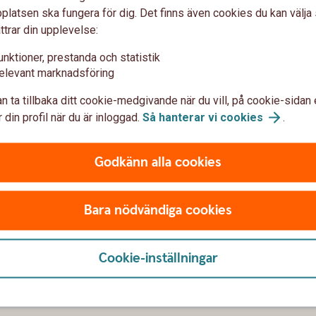
säkring depå / Företagskapital depå.
latsen ska fungera för dig. Det finns även cookies du kan välj
ttrar din upplevelse:
unktioner, prestanda och statistik
elevant marknadsföring
epå / Företagskapital depå
n ta tillbaka ditt cookie-medgivande när du vill, på cookie-sidan 
 din profil när du är inloggad.
Så hanterar vi
cookies
.
Godkänn alla cookies
var
Bara nödvändiga cookies
Cookie-inställningar