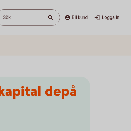
Sök
Bli kund
Logga in
kapital depå