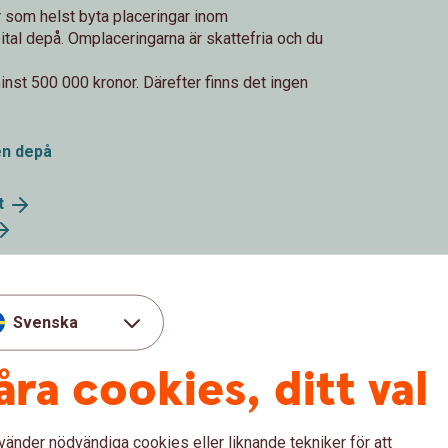
 som helst byta placeringar inom
tal depå. Omplaceringarna är skattefria och du
nst 500 000 kronor. Därefter finns det ingen
en depå
t
Svenska
al depå kan vara ett skattemässigt fördelaktigt sätt
ktiv och engagerad i ditt sparande. På egen hand eller
åra cookies, ditt val
en depå som passar dig. Sedan kan du handla fritt i
llet för kapitalbeskattning vid försäljning betalar du en
du inte behöver deklarera för vinster och förluster vid
vänder nödvändiga cookies eller liknande tekniker för att