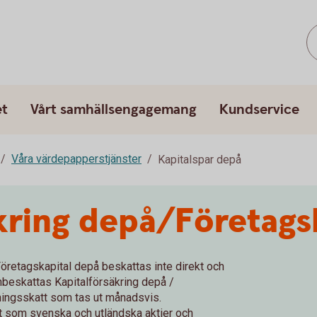
et
Vårt samhällsengagemang
Kundservice
Våra värdepapperstjänster
Kapitalspar depå
kring depå/Företags
 Företagskapital depå beskattas inte direkt och
onbeskattas Kapitalförsäkring depå /
ingsskatt som tas ut månadsvis.
ent som svenska och utländska aktier och