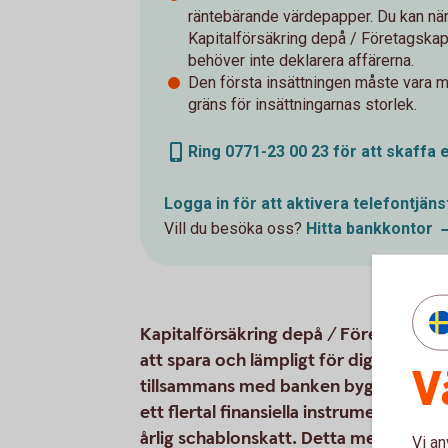
räntebärande värdepapper. Du kan när
Kapitalförsäkring depå / Företagskapi
behöver inte deklarera affärerna.
Den första insättningen måste vara mi
gräns för insättningarnas storlek.
Ring 0771-23 00 23 för att skaffa 
Logga in för att aktivera
telefontjäns
Vill du besöka oss?
Hitta
bankkontor
Kapitalförsäkring depå / Företagskapit
att spara och lämpligt för dig som är a
V
tillsammans med banken bygger du upp 
ett flertal finansiella instrument. I stä
årlig schablonskatt. Detta medför att 
Vi an