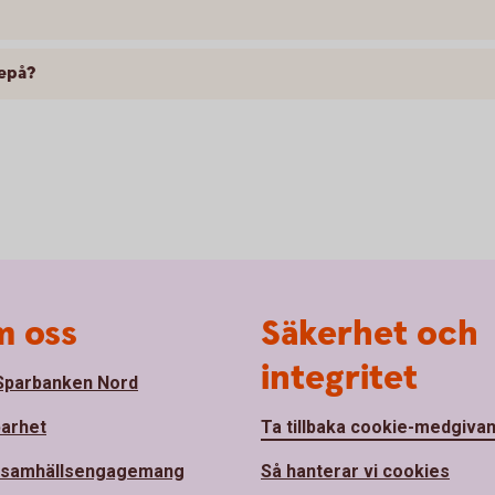
Depå?
 oss
Säkerhet och
integritet
parbanken Nord
barhet
Ta tillbaka cookie-medgiva
 samhällsengagemang
Så hanterar vi cookies