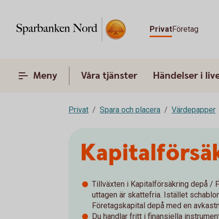
Privat
Företag
Meny
Våra tjänster
Händelser i liv
Privat
Spara och placera
Värdepapper
Kapitalförsä
Tillväxten i Kapitalförsäkring depå /
uttagen är skattefria. Istället schabl
Företagskapital depå med en avkastn
Du handlar fritt i finansiella instrum