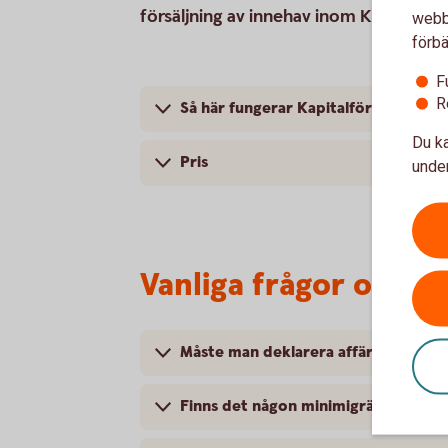
försäljning av innehav inom Kapitalför
webbp
förbä
F
R
Så här fungerar Kapitalförsäkring d
Du ka
Pris
under
Vanliga frågor och s
Måste man deklarera affärerna?
Finns det någon minimigräns?