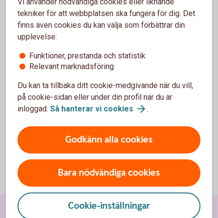
Vi använder nödvändiga cookies eller liknande
tekniker för att webbplatsen ska fungera för dig. Det
finns även cookies du kan välja som förbättrar din
Investeringssparkonto (ISK)
upplevelse:
Funktioner, prestanda och statistik
I ett ISK kan du enkelt samla ditt sparande i fonder,
Relevant marknadsföring
aktier och andra värdepapper. Tillgångarna beskattas
med en schablonskatt
Du kan ta tillbaka ditt cookie-medgivande när du vill,
på cookie-sidan eller under din profil när du är
Investeringssparkonto
inloggad.
Så hanterar vi
cookies
.
Godkänn alla cookies
Bara nödvändiga cookies
Cookie-inställningar