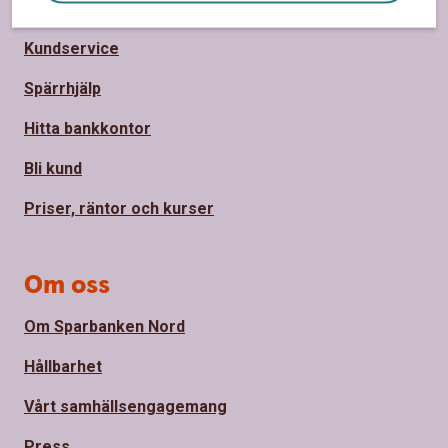
Sidfot
Hitta snabbt
Kundservice
Spärrhjälp
Hitta bankkontor
Bli kund
Priser, räntor och kurser
Om oss
Om Sparbanken Nord
Hållbarhet
Vårt samhällsengagemang
Press