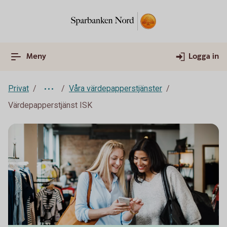
Meny
Logga in
Privat
Våra värdepapperstjänster
Värdepapperstjänst ISK