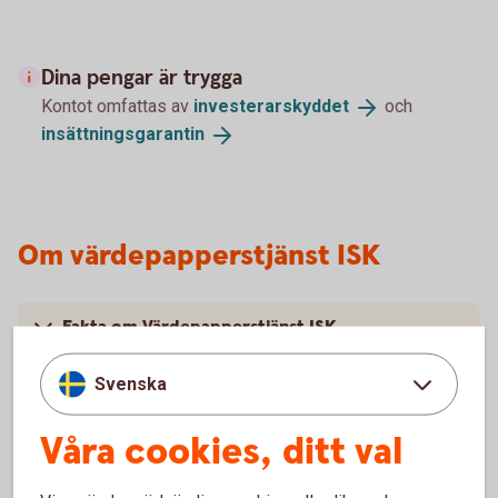
Dina pengar är trygga
Kontot omfattas av
investerarskyddet
och
insättningsgarantin
Om värdepapperstjänst ISK
Fakta om Värdepapperstjänst ISK
Svenska
Pris
Våra cookies, ditt val
Har du fler frågor om värdepapperstjänsten?