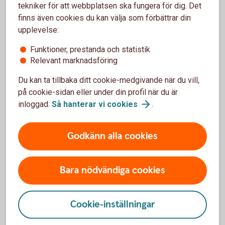
Gäller från 1 februari 2024
tekniker för att webbplatsen ska fungera för dig. Det
finns även cookies du kan välja som förbättrar din
Villkor BankID - privat (pdf)
upplevelse:
Funktioner, prestanda och statistik
Relevant marknadsföring
Villkor Internetbanken - privat
Du kan ta tillbaka ditt cookie-medgivande när du vill,
på cookie-sidan eller under din profil när du är
Gäller från 20 oktober 2024
inloggad.
Så hanterar vi
cookies
.
Villkor Internetbanken - privat (pdf)
Godkänn alla cookies
Bara nödvändiga cookies
Villkor som uppdateras under
2023
Cookie-inställningar
Villkor Fondkonto med likvid