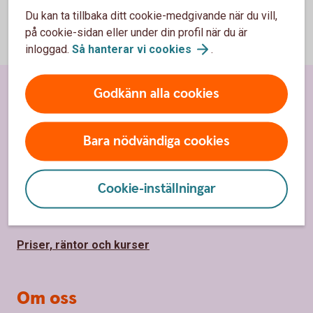
Du kan ta tillbaka ditt cookie-medgivande när du vill,
på cookie-sidan eller under din profil när du är
inloggad.
Så hanterar vi
cookies
.
Godkänn alla cookies
Sidfot
Hitta snabbt
Kundservice
Bara nödvändiga cookies
Spärrhjälp
Cookie-inställningar
Hitta bankkontor
Bli kund
Priser, räntor och kurser
Om oss