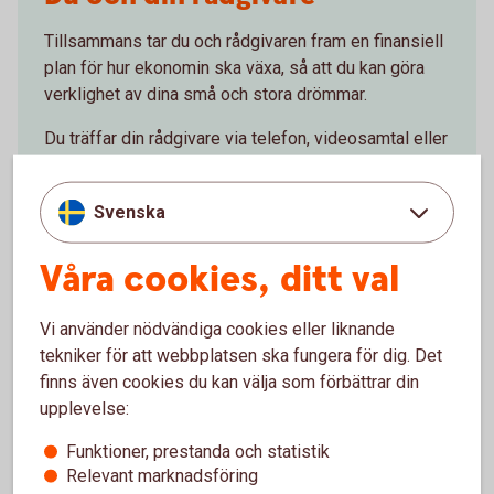
Tillsammans tar du och rådgivaren fram en finansiell
plan för hur ekonomin ska växa, så att du kan göra
verklighet av dina små och stora drömmar.
Du träffar din rådgivare via telefon, videosamtal eller
på bankkontoret. Du bestämmer vad som passar dig.
Svenska
Våra cookies, ditt val
För att se detta innehåll behöver du först
godkänna cookies för Funktioner, prestanda
Vi använder nödvändiga cookies eller liknande
och statistik.
tekniker för att webbplatsen ska fungera för dig. Det
finns även cookies du kan välja som förbättrar din
Inställningar för cookies
upplevelse:
Funktioner, prestanda och statistik
Relevant marknadsföring