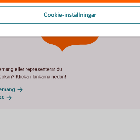
Cookie-inställningar
Vill du veta
mer?
mang eller representerar du
sökan? Klicka i länkarna nedan!
gemang
ss