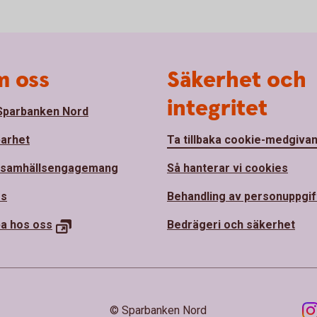
 oss
Säkerhet och
integritet
parbanken Nord
barhet
Ta tillbaka cookie-medgiva
 samhällsengagemang
Så hanterar vi cookies
ss
Behandling av personuppgif
ba hos
oss
Bedrägeri och säkerhet
© Sparbanken Nord