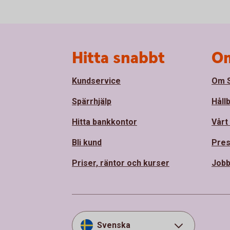
Sidfot
Hitta snabbt
Om
Kundservice
Om S
Spärrhjälp
Håll
Hitta bankkontor
Vårt
Bli kund
Pre
Priser, räntor och kurser
Job
Svenska