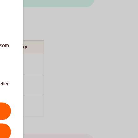
a som
vljat belopp
 000
0 000
eller
 000