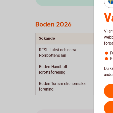
V
Boden 2026
Vi an
webbp
Sökande
Projekt
förbä
RFSL Luleå och norra
Boden Pr
F
Norrbottens län
R
Boden Handboll
Förebilds
Du ka
Idrottsförening
under
Boden Turism ekonomiska
Sommarh
förening