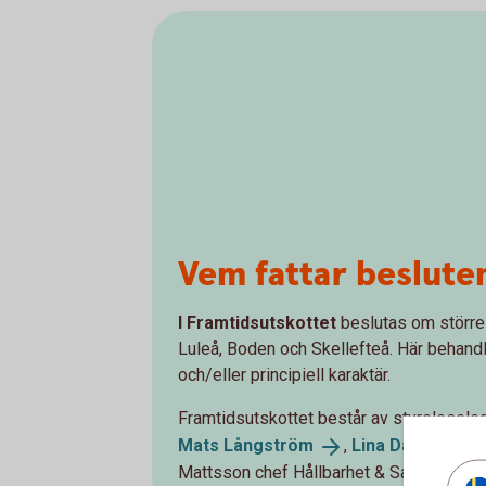
Vem fattar beslute
I Framtidsutskottet
beslutas om större
Luleå, Boden och Skellefteå. Här behand
och/eller principiell karaktär.
Framtidsutskottet består av styrelesel
Mats
Långström
,
Lina
Danielsson
Mattsson chef Hållbarhet & Samhälle.