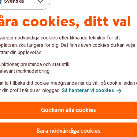
Svenska
åra cookies, ditt val
vänder nödvändiga cookies eller liknande tekniker för att
latsen ska fungera för dig. Det finns även cookies du kan välj
Be
ttrar din upplevelse:
ide 2026
50
unktioner, prestanda och statistik
elevant marknadsföring
arbete och förutsättningar för damelit i norr
10
n ta tillbaka ditt cookie-medgivande när du vill, på cookie-sidan 
 din profil när du är inloggad.
Så hanterar vi
cookies
.
äng 2026
50
Godkänn alla cookies
Bara nödvändiga cookies