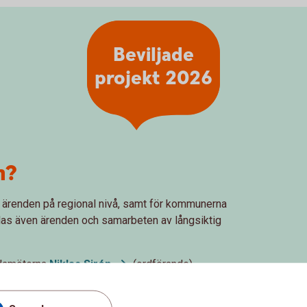
Beviljade
projekt 2026
n?
 ärenden på regional nivå, samt för kommunerna
las även ärenden och samarbeten av långsiktig
edamöterna
Niklas
Sirén
(ordförande),
, Catarina Viklund (sekreterare) samt Erika