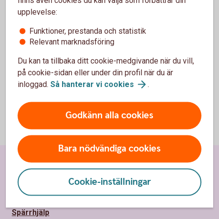
personuppgifter
upplevelse:
Personuppgifter som samlas in i samband med
Funktioner, prestanda och statistik
kundundersökningar hanteras enligt gällande lagstiftning
Relevant marknadsföring
och sparas som längst i två år.
Du kan ta tillbaka ditt cookie-medgivande när du vill,
Läs mer om behandling av
personuppgifter
på cookie-sidan eller under din profil när du är
inloggad.
Så hanterar vi
cookies
.
Godkänn alla cookies
Bara nödvändiga cookies
Sidfot
Hitta snabbt
Cookie-inställningar
Kundservice
Spärrhjälp