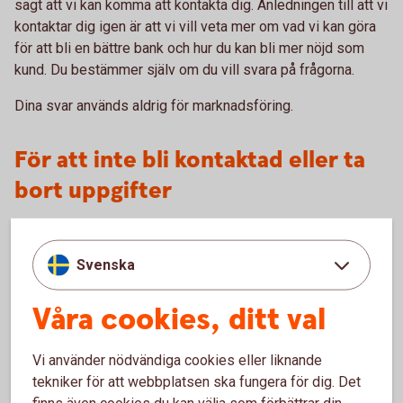
sagt att vi kan komma att kontakta dig. Anledningen till att vi
kontaktar dig igen är att vi vill veta mer om vad vi kan göra
för att bli en bättre bank och hur du kan bli mer nöjd som
kund. Du bestämmer själv om du vill svara på frågorna.
Dina svar används aldrig för marknadsföring.
För att inte bli kontaktad eller ta
bort uppgifter
Om du inte vill bli kontaktad för kundundersökningar, eller
om du ångrar att du deltagit i en undersökning som inte är
Svenska
anonym, kan du kontakta oss och be att vi tar bort dina svar.
Välkommen in till ditt bankkontor eller
Våra cookies, ditt val
ring 0771-23 00 23
.
Vi använder nödvändiga cookies eller liknande
Information om behandling av
tekniker för att webbplatsen ska fungera för dig. Det
finns även cookies du kan välja som förbättrar din