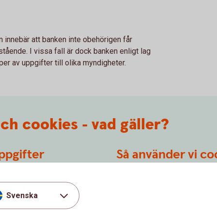
 innebär att banken inte obehörigen får
tående. I vissa fall är dock banken enligt lag
per av uppgifter till olika myndigheter.
ch cookies - vad gäller?
ppgifter
Så använder vi co
 och behandling av dessa
Vår webbplats innehåller cook
yddsförordningen (GDPR).
på besökarens dator när man
Svenska
Så använder vi
cookies