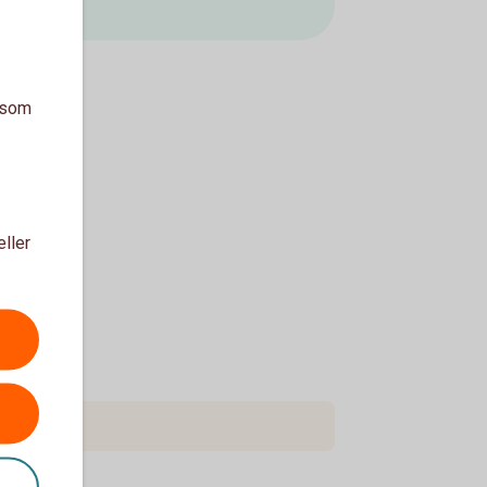
a som
eller