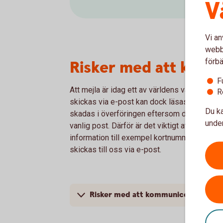
V
Vi an
webbp
förbä
Risker med att komm
F
Att mejla är idag ett av världens vanligaste
R
skickas via e-post kan dock läsas och/eller
Du ka
skadas i överföringen eftersom det skickas
under
vanlig post. Därför är det viktigt att du aldri
information till exempel kortnummer, konto
skickas till oss via e-post.
Risker med att kommunicera via e-p