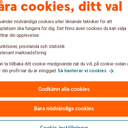
åra cookies, ditt val
vänder nödvändiga cookies eller liknande tekniker för att
latsen ska fungera för dig. Det finns även cookies du kan välj
ttrar din upplevelse:
unicera via e-post
unktioner, prestanda och statistik
 sätt att kommunicera. Information som
elevant marknadsföring
 ändras av obehöriga personer. Det kan även
n ta tillbaka ditt cookie-medgivande när du vill, på cookie-sidan 
 helt öppet, ungefär som ett vykort med
 din profil när du är inloggad.
Så hanterar vi
cookies
.
g sänder konfidentiell eller personlig
nummer, transaktionsuppdrag och liknande,
Godkänn alla cookies
Bara nödvändiga cookies
ost
Cookie-inställningar