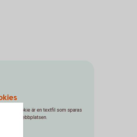
okies
ies. En cookie är en textfil som sparas
 besöker webbplatsen.