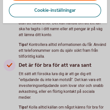
Det är bråttom
Cookie-inställningar
Stress och rädsla är ett sätt att få dig att fatta
ogenomtänkta beslut och göra det bedragaren vill,
utan att tänka efter. Det kan handla om att ett lån
ska ha tagits i ditt namn eller att pengar är på väg
att lämna ditt konto.
Tips!
Kontrollera alltid informationen du får. Använd
ett telefonnummer som du själv sökt fram från
tillförlitlig källa.
Det är för bra för att vara sant
Ett sätt att försöka lura dig är att ge dig ett
”erbjudande du inte kan motstå”. Det kan vara ett
investeringserbjudande som lovar stor och snabb
avkastning, eller en flörtig kontakt på sociala
medier.
Tips!
Kolla alltid källan om något känns för bra för