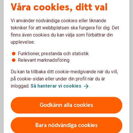
skydda
dig
mot
bedragarna.
Våra cookies, ditt val
Vi använder nödvändiga cookies eller liknande
tekniker för att webbplatsen ska fungera för dig. Det
finns även cookies du kan välja som förbättrar din
3 vanliga varningstecken på
upplevelse:
bedrägerier
Funktioner, prestanda och statistik
Relevant marknadsföring
Oväntad kontakt
Du kan ta tillbaka ditt cookie-medgivande när du vill,
Oväntade kontakter som ser ut att komma från
på cookie-sidan eller under din profil när du är
välkända företag, myndigheter eller någon du
inloggad.
Så hanterar vi
cookies
.
känner är ett vanligt försök att lura dig. Bedragare
använder falska avsändare för att skapa
Godkänn alla cookies
trovärdighet och övertyga dig.
Tips!
Agera aldrig snabbt, ta dig tid, tänk efter och
Bara nödvändiga cookies
kontrollera avsändaren.