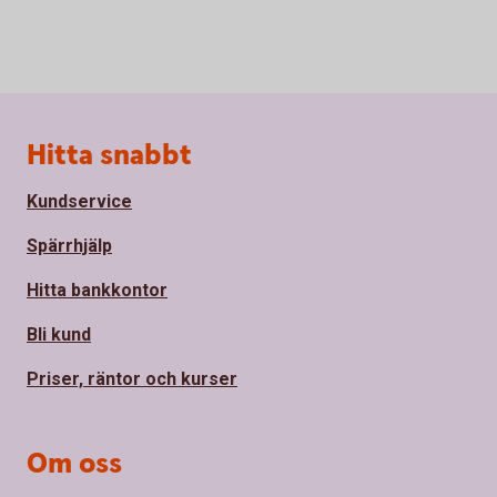
Sidfot
Hitta snabbt
Kundservice
Spärrhjälp
Hitta bankkontor
Bli kund
Priser, räntor och kurser
Om oss