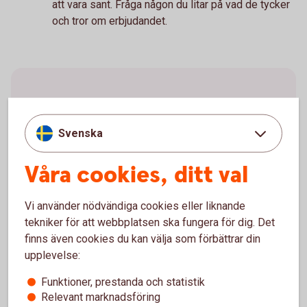
att vara sant. Fråga någon du litar på vad de tycker
och tror om erbjudandet.
Var
Svenska
försiktig
Våra cookies, ditt val
Vi använder nödvändiga cookies eller liknande
tekniker för att webbplatsen ska fungera för dig. Det
finns även cookies du kan välja som förbättrar din
Följ
inte
alla
uppmaningar.
upplevelse:
Funktioner, prestanda och statistik
Om någon ber dig identifiera dig med till exempel
Relevant marknadsföring
Mobilt BankID, klicka på länkar, ladda ner program,