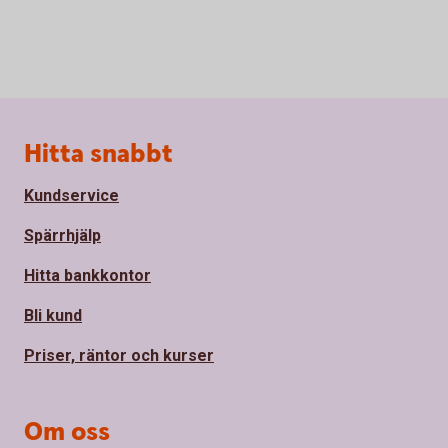
Sidfot
Hitta snabbt
Kundservice
Spärrhjälp
Hitta bankkontor
Bli kund
Priser, räntor och kurser
Om oss