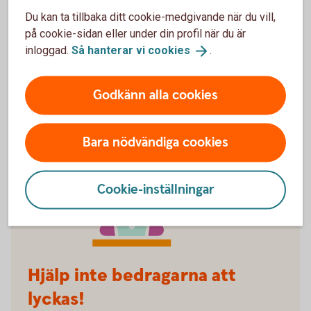
lämna ifrån dig personliga uppgifter eller skicka
Du kan ta tillbaka ditt cookie-medgivande när du vill,
pengar. Avsluta konversationen om du inte själv först
på cookie-sidan eller under din profil när du är
tagit första kontakten.
inloggad.
Så hanterar vi
cookies
.
Godkänn alla cookies
Bara nödvändiga cookies
Cookie-inställningar
Hjälp inte bedragarna att
lyckas!