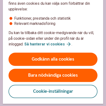
finns även cookies du kan välja som förbättrar din
Spärrhjälp
upplevelse:
Hitta bankkontor
Funktioner, prestanda och statistik
Bli kund
Relevant marknadsföring
Priser, räntor och kurser
Du kan ta tillbaka ditt cookie-medgivande när du vill,
på cookie-sidan eller under din profil när du är
inloggad.
Så hanterar vi
cookies
.
Om oss
Godkänn alla cookies
Om Sparbanken Nord
Hållbarhet
Bara nödvändiga cookies
Vårt samhällsengagemang
Press
Cookie-inställningar
Jobba hos
oss