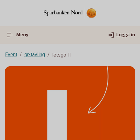
Meny
Logga in
Event
qr-tävling
letsgo-ll