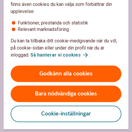
finns även cookies du kan välja som förbättrar din
Spärrhjälp
upplevelse:
Hitta bankkontor
Funktioner, prestanda och statistik
Bli kund
Relevant marknadsföring
Priser, räntor och kurser
Du kan ta tillbaka ditt cookie-medgivande när du vill,
på cookie-sidan eller under din profil när du är
inloggad.
Så hanterar vi
cookies
.
Om oss
Godkänn alla cookies
Om Sparbanken Nord
Hållbarhet
Bara nödvändiga cookies
Vårt samhällsengagemang
Press
Cookie-inställningar
Jobba hos
oss