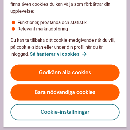
finns även cookies du kan välja som förbättrar din
Spärrhjälp
upplevelse:
Hitta bankkontor
Funktioner, prestanda och statistik
Bli kund
Relevant marknadsföring
Priser, räntor och kurser
Du kan ta tillbaka ditt cookie-medgivande när du vill,
på cookie-sidan eller under din profil när du är
inloggad.
Så hanterar vi
cookies
.
Om oss
Godkänn alla cookies
Om Sparbanken Nord
Hållbarhet
Bara nödvändiga cookies
Vårt samhällsengagemang
Press
Cookie-inställningar
Jobba hos
oss