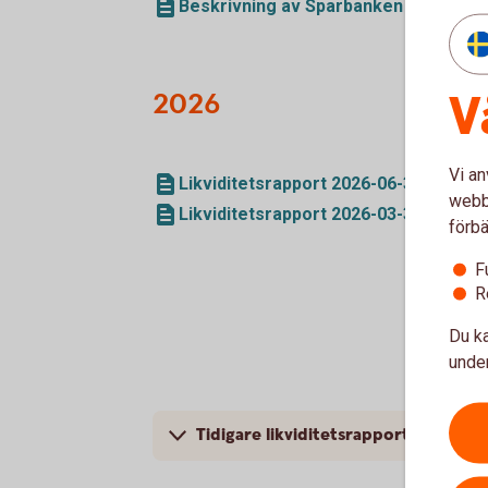
Beskrivning av Sparbanken Nords likv
V
2026
Vi an
Likviditetsrapport 2026-06-30
webbp
Likviditetsrapport 2026-03-31
förbä
F
R
Du ka
under
Tidigare likviditetsrapporter