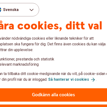
iditetsriskhantering
(länk till dokument)
Svenska
åra cookies, ditt val
2025
vänder nödvändiga cookies eller liknande tekniker för att
Likviditetsrapport 2025-
latsen ska fungera för dig. Det finns även cookies du kan välj
ttrar din upplevelse:
Likviditetsrapport 2025-
unktioner, prestanda och statistik
Likviditetsrapport 2025-
elevant marknadsföring
Likviditetsrapport 2025-
n ta tillbaka ditt cookie-medgivande när du vill, på cookie-sidan 
 din profil när du är inloggad.
Så hanterar vi
cookies
.
Godkänn alla cookies