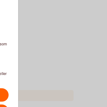
12-30
a som
09-30
06-30
03-31
eller