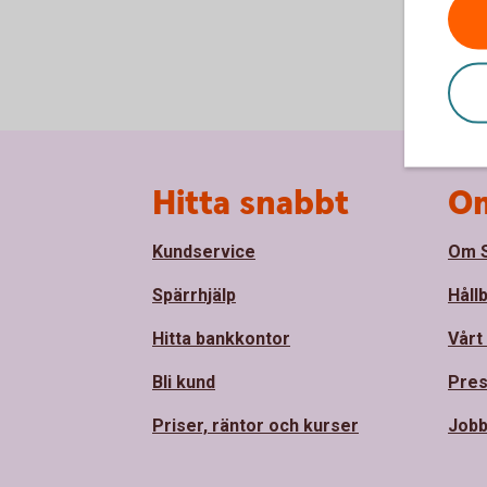
Sidfot
Hitta snabbt
Om
Kundservice
Om S
Spärrhjälp
Håll
Hitta bankkontor
Vårt
Bli kund
Pre
Priser, räntor och kurser
Job