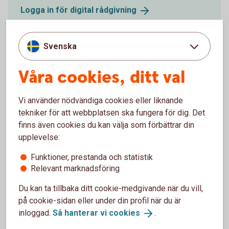
Logga in för digital
rådgivning
Svenska
Våra cookies, ditt val
Varför rådgivning?
Vi använder nödvändiga cookies eller liknande
Hjälp att välja rätt
tekniker för att webbplatsen ska fungera för dig. Det
finns även cookies du kan välja som förbättrar din
Det är bra att se över ditt sparande regelbundet så
upplevelse:
du har rätt risknivå. I rådgivningen får du reda på
Funktioner, prestanda och statistik
vilken fördelning du bör ha mellan aktiefonder och
Relevant marknadsföring
räntefonder för att du ska ha möjlighet att nå dina
mål. Du får förslag på ett månadssparande i fonder -
Du kan ta tillbaka ditt cookie-medgivande när du vill,
ett sparande där du inte behöver göra något och som
på cookie-sidan eller under din profil när du är
kan hjälpa dig bygga upp din ekonomi.
inloggad.
Så hanterar vi
cookies
.