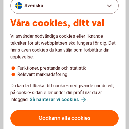
Här ligare Piteå och Öjebyn
Svenska
Som kund gör du det ännu bättre att leva. Just här.
Våra cookies, ditt val
Läs om vårt samhällsengagemang i
Piteå
Vi använder nödvändiga cookies eller liknande
tekniker för att webbplatsen ska fungera för dig. Det
finns även cookies du kan välja som förbättrar din
upplevelse:
Namn
Telefon
Funktioner, prestanda och statistik
Relevant marknadsföring
Annika Marklund
,
0911 - 23 14 94
Du kan ta tillbaka ditt cookie-medgivande när du vill,
kontorschef
på cookie-sidan eller under din profil när du är
Laurice Öhrström
, bitr.
0911 - 23 14 27
inloggad.
Så hanterar vi
cookies
.
kontorschef, gruppchef
rådgivare och
Godkänn alla cookies
privatrådgivare