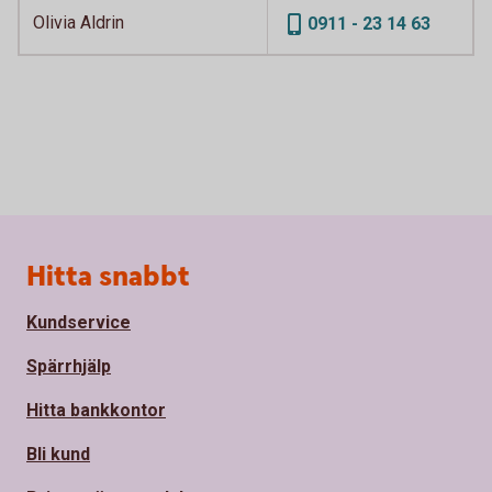
Olivia Aldrin
0911 - 23 14 63
Sidfot
Hitta snabbt
Kundservice
Spärrhjälp
Hitta bankkontor
Bli kund