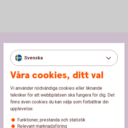
Sidfot
Hitta snabbt
Svenska
Kundservice
Våra cookies, ditt val
Spärrhjälp
Hitta bankkontor
Vi använder nödvändiga cookies eller liknande
Bli kund
tekniker för att webbplatsen ska fungera för dig. Det
finns även cookies du kan välja som förbättrar din
Priser, räntor och kurser
upplevelse:
Funktioner, prestanda och statistik
Om oss
Relevant marknadsföring