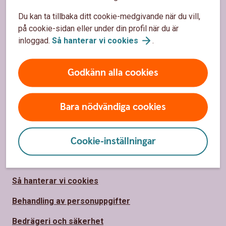
Du kan ta tillbaka ditt cookie-medgivande när du vill,
Om Sparbanken Nord
på cookie-sidan eller under din profil när du är
inloggad.
Så hanterar vi
cookies
.
Hållbarhet
Vårt samhällsengagemang
Godkänn alla cookies
Press
Jobba hos
oss
Bara nödvändiga cookies
Säkerhet och integritet
Cookie-inställningar
Ta tillbaka cookie-medgivande
Så hanterar vi cookies
Behandling av personuppgifter
Bedrägeri och säkerhet