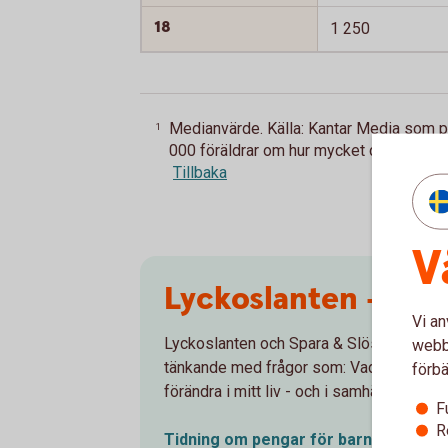
18
1 250
Medianvärde. Källa: Kantar Media som 
1
000 föräldrar om hur mycket de ger i vec
Tillbaka
V
Lyckoslanten – ba
Vi an
Lyckoslanten och Spara & Slösa har i mång
webbp
tänkande med frågor som: Vad är private
förbä
förändra i mitt liv - och i samhället?
F
R
Tidning om pengar för barn,
Lyckosla