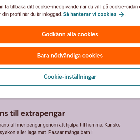
n ta tillbaka ditt cookie-medgivande när du vill, på cookie-sidan 
 din profil när du är inloggad.
Så hanterar vi
cookies
.
Godkänn alla cookies
eng – vad passar er familj?
Bara nödvändiga cookies
för småköp
Cookie-inställningar
eng för småköp, men slipper betala för större saker som
ofta yngre barn som just har börjat få veckopeng och som ska
s till extrapengar
ans till mer pengar genom att hjälpa till hemma. Kanske
skon eller laga mat. Passar många barn i