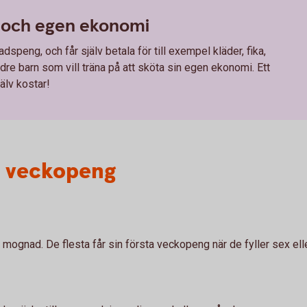
och egen ekonomi
speng, och får själv betala för till exempel kläder, fika,
ldre barn som vill träna på att sköta sin egen ekonomi. Ett
jälv kostar!
er veckopeng
gnad. De flesta får sin första veckopeng när de fyller sex eller s