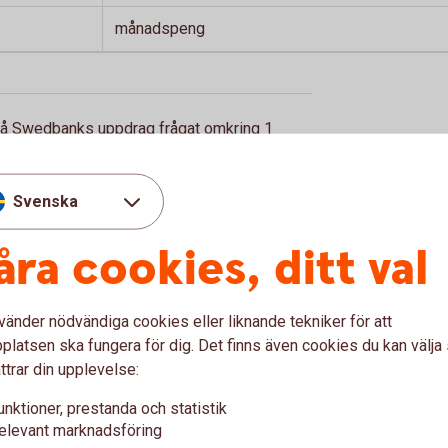
månadspeng
på Swedbanks uppdrag frågat omkring 1
kopeng till sina barn (oktober 2025).
Svenska
åra cookies, ditt val
rnens egen ekonomitidning
vänder nödvändiga cookies eller liknande tekniker för att
a år inspirerat barn till ekonomiskt hållbart
latsen ska fungera för dig. Det finns även cookies du kan välj
konomi? Hur når jag mina drömmar? Vad vill jag
ttrar din upplevelse:
unktioner, prestanda och statistik
elevant marknadsföring
nten