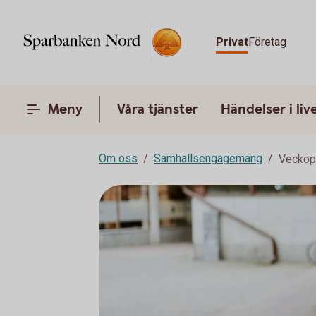
Privat
Företag
Meny
Våra tjänster
Händelser i liv
Om oss
Samhällsengagemang
Veckop