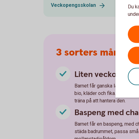
Veckopengsskolan
Du ka
under
3 sorters månadsp
Liten veckopeng 
Barnet får ganska låg veckop
bio, kläder och fika. Passar 
träna på att hantera den.
Baspeng med chan
Barnet får en baspeng, med ch
städa badrummet, passa småsy
mellanstadieåldern.