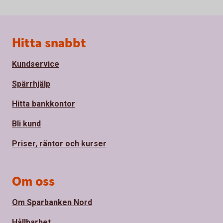
Sidfot
Hitta snabbt
Kundservice
Spärrhjälp
Hitta bankkontor
Bli kund
Priser, räntor och kurser
Om oss
Om Sparbanken Nord
Hållbarhet