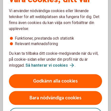
Vi använder nödvändiga cookies eller liknande
tekniker för att webbplatsen ska fungera för dig. Det
Kontakta
finns även cookies du kan välja som förbättrar din
upplevelse:
Google
Funktioner, prestanda och statistik
Relevant marknadsföring
Du kan ta tillbaka ditt cookie-medgivande när du vill,
på cookie-sidan eller under din profil när du är
Vill du veta mer om Google
inloggad.
Så hanterar vi
cookies
.
Pay?
Godkänn alla cookies
Om du har fler frågor eller funderingar om Google
Pay kan du vända dig till Google för mer information.
Bara nödvändiga cookies
Google Pay
(pay.google.com)