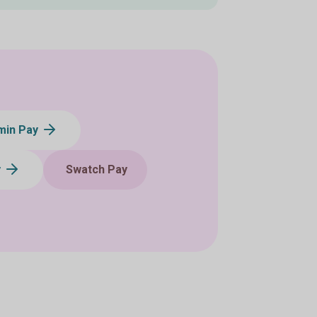
min Pay
y
Swatch Pay