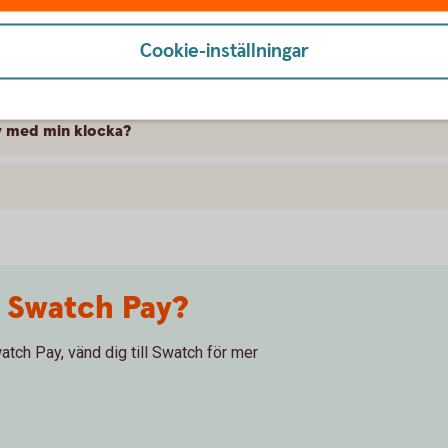
Cookie-inställningar
sprogram när jag handlar med Swatch Pay?
av med min klocka?
m Swatch Pay?
atch Pay, vänd dig till Swatch för mer