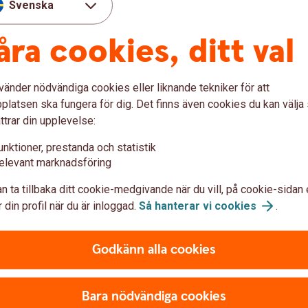
Svenska
åra cookies, ditt val
vänder nödvändiga cookies eller liknande tekniker för att
latsen ska fungera för dig. Det finns även cookies du kan välj
ttrar din upplevelse:
var om Swatch Pay
unktioner, prestanda och statistik
elevant marknadsföring
att betala med?
n ta tillbaka ditt cookie-medgivande när du vill, på cookie-sidan 
 din profil när du är inloggad.
Så hanterar vi
cookies
.
 Pay?
Godkänn alla cookies
 Pay?
Bara nödvändiga cookies