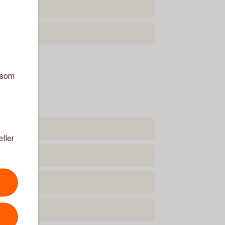
a som
eller