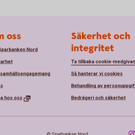
 oss
Säkerhet och
integritet
parbanken Nord
barhet
Ta tillbaka cookie-medgiva
 samhällsengagemang
Så hanterar vi cookies
ss
Behandling av personuppgif
ba hos
oss
Bedrägeri och säkerhet
© Sparbanken Nord