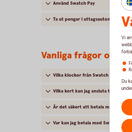
Använd Swatch Pay
V
Ta ut pengar i uttagsautomat
Vi an
webbp
förbä
Vanliga frågor och s
F
R
Vilka klockor från Swatch fungerar 
Du ka
under
Vilka kort kan jag ansluta till Swatch
Är det säkert att betala med Swatch
Var kan jag betala med Swatch Pay?