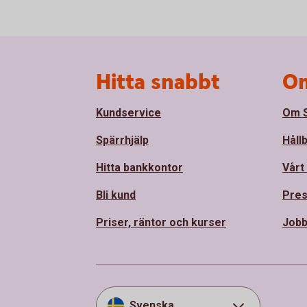
Sidfot
Hitta snabbt
Om
Kundservice
Om S
Spärrhjälp
Håll
Hitta bankkontor
Vårt
Bli kund
Pre
Priser, räntor och kurser
Job
Svenska