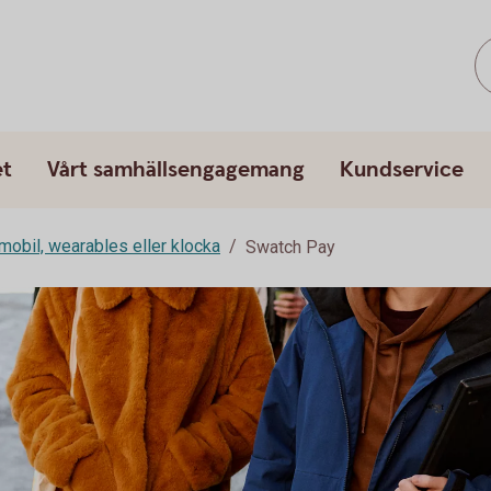
et
Vårt samhällsengagemang
Kundservice
mobil, wearables eller klocka
Swatch Pay