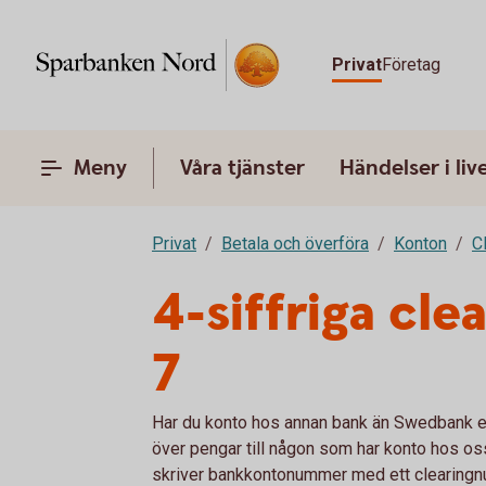
Privat
Företag
Meny
Våra tjänster
Händelser i liv
Privat
Betala och överföra
Konton
C
4-siffriga cl
7
Har du konto hos annan bank än Swedbank el
över pengar till någon som har konto hos oss
skriver bankkontonummer med ett clearingnu