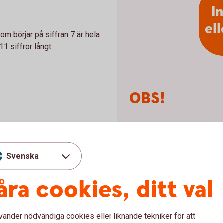
I
el
m börjar på siffran 7 är hela
1 siffror långt.
OBS!
Vid överföringar skriver 
tecken, till exempel stre
Svenska
åra cookies, ditt val
ontonumret vid överföringar
vänder nödvändiga cookies eller liknande tekniker för att