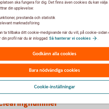
latsen ska fungera för dig. Det finns även cookies du kan välj
 hela bankkontonumret anges,
utan
ttrar din upplevelse:
unktioner, prestanda och statistik
elevant marknadsföring
n ta tillbaka ditt cookie-medgivande när du vill, på cookie-sidan 
ankkontonummer
Så skriver du b
 din profil när du är inloggad.
Så hanterar vi
cookies
.
överföring
Godkänn alla cookies
CCCCKKKKKKK
ntonumret -
totalt 11
(4 siffror i clearingnumret,
Bara nödvändiga cookies
siffror
)
Cookie-inställningar
 clearingnummer