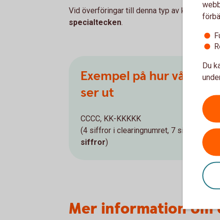
webbp
Vid överföringar till denna typ av konto ska
förbä
specialtecken
.
F
R
Du ka
Exempel på hur våra b
under
ser ut
CCCC, KK-KKKKK
(4 siffror i clearingnumret, 7 siffror i ko
siffror
)
Mer information om