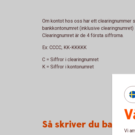
Om kontot hos oss har ett clearingnummer so
bankkontonumret (inklusive clearingnumret) 1
Clearingnumret är de 4 första siffrorna.
Ex:
CCCC, KK-KKKKK
C = Siffror i clearingnumret
K = Siffror i kontonumret
V
Så skriver du bankk
Vi an