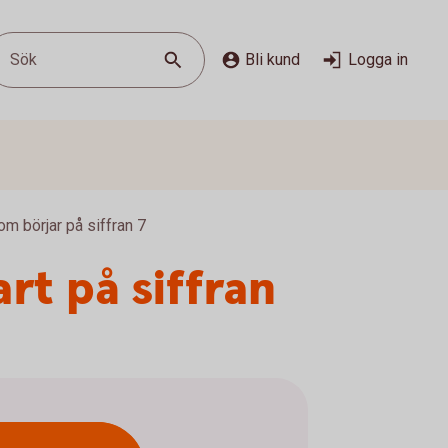
Sök
Bli kund
Logga in
m börjar på siffran 7
rt på siffran