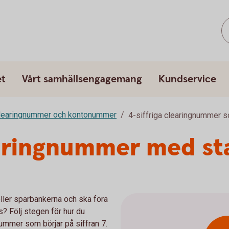
et
Vårt samhällsengagemang
Kundservice
learingnummer och kontonummer
4-siffriga clearingnummer so
earingnummer med sta
ler sparbankerna och ska föra
? Följ stegen för hur du
mmer som börjar på siffran 7.