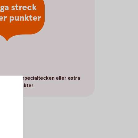
nga streck
ler punkter
du aldrig specialtecken eller extra
ck och punkter.