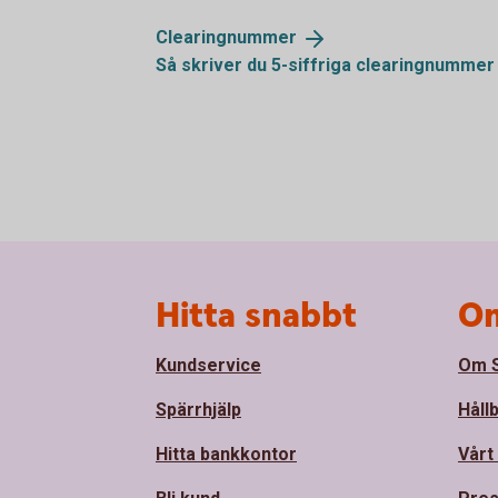
Clearingnummer
Så skriver du 5-siffriga clearingnummer
Sidfot
Hitta snabbt
Om
Kundservice
Om S
Spärrhjälp
Håll
Hitta bankkontor
Vårt