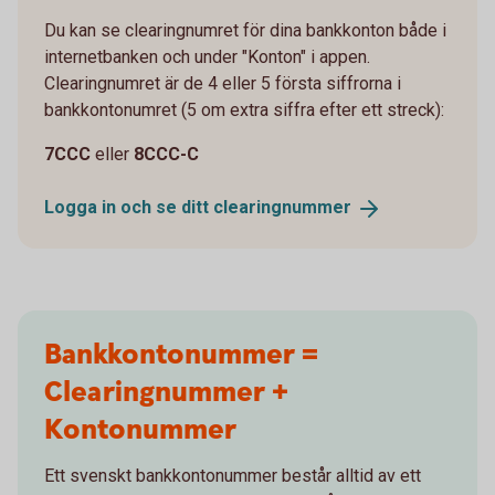
Du kan se clearingnumret för dina bankkonton både i
internetbanken och under "Konton" i appen.
Clearingnumret är de 4 eller 5 första siffrorna i
bankkontonumret (5 om extra siffra efter ett streck):
7CCC
eller
8CCC-C
Logga in och se ditt
clearingnummer
Bankkontonummer =
Clearingnummer +
Kontonummer
Ett svenskt bankkontonummer består alltid av ett