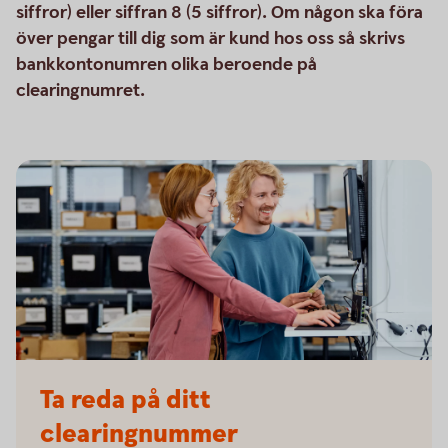
siffror) eller siffran 8 (5 siffror). Om någon ska föra
över pengar till dig som är kund hos oss så skrivs
bankkontonumren olika beroende på
clearingnumret.
Ta reda på ditt
clearingnummer