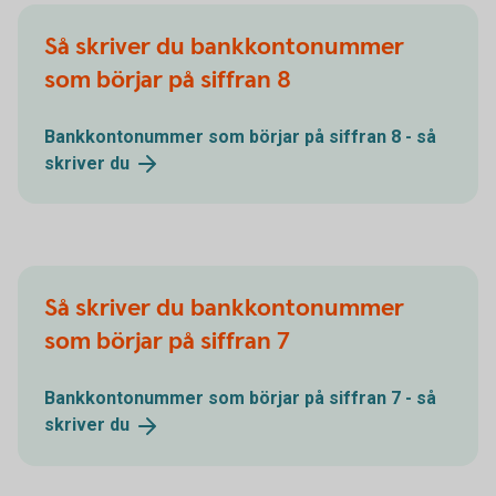
Så skriver du bankkontonummer
som börjar på siffran 8
Bankkontonummer som börjar på siffran 8 - så
skriver
du
Så skriver du bankkontonummer
som börjar på siffran 7
Bankkontonummer som börjar på siffran 7 - så
skriver
du