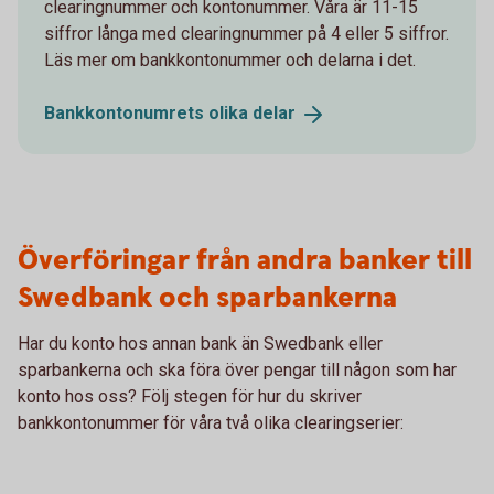
clearingnummer och kontonummer. Våra är 11-15
siffror långa med clearingnummer på 4 eller 5 siffror.
Läs mer om bankkontonummer och delarna i det.
Bankkontonumrets olika
delar
Överföringar från andra banker till
Swedbank och sparbankerna
Har du konto hos annan bank än Swedbank eller
sparbankerna och ska föra över pengar till någon som har
konto hos oss? Följ stegen för hur du skriver
bankkontonummer för våra två olika clearingserier: