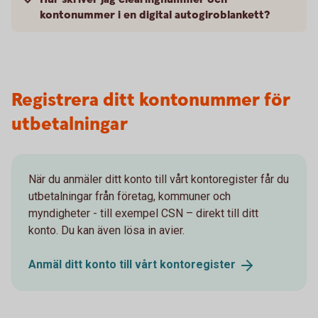
kontonummer i en digital autogiroblankett?
Registrera ditt kontonummer för
utbetalningar
När du anmäler ditt konto till vårt kontoregister får du
utbetalningar från företag, kommuner och
myndigheter - till exempel CSN – direkt till ditt
konto. Du kan även lösa in avier.
Anmäl ditt konto till vårt
kontoregister