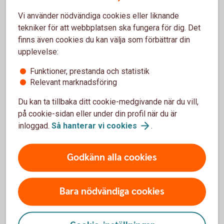
Så jobbar vi för en bättre
framtid
Vi använder nödvändiga cookies eller liknande
tekniker för att webbplatsen ska fungera för dig. Det
finns även cookies du kan välja som förbättrar din
upplevelse:
Funktioner, prestanda och statistik
Relevant marknadsföring
Du kan ta tillbaka ditt cookie-medgivande när du vill,
på cookie-sidan eller under din profil när du är
inloggad.
Så hanterar vi
cookies
.
Sustainable housing
Godkänn alla cookies
Hitta energitjuvar i hemmet
Ett sätt att sänka elförbrukningen är att energieffektivisera
Bara nödvändiga cookies
sitt hus med en energirenovering. Ett annat att se över sitt
hem för att hitta små energitjuvar. Bra både för din plånbok
och för miljön.