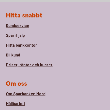
Sidfot
Hitta snabbt
Kundservice
Spärrhjälp
Hitta bankkontor
Bli kund
Priser, räntor och kurser
Om oss
Om Sparbanken Nord
Hållbarhet