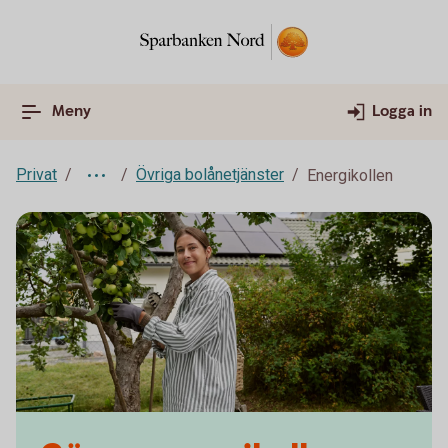
Meny
Logga in
Privat
Övriga bolånetjänster
Energikollen