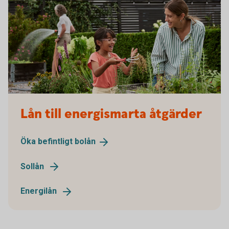
Lån till energismarta åtgärder
Öka befintligt
bolån
Sollån
Energilån