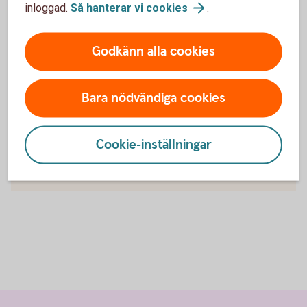
inloggad.
Så hanterar vi
cookies
.
Villkor Hemförsäkring (pdf)
Teckna
Hemförsäkring
Godkänn alla cookies
Bara nödvändiga cookies
För att se detta innehåll behöver du först
godkänna cookies för Funktioner, prestanda
och statistik.
Cookie-inställningar
Inställningar för cookies