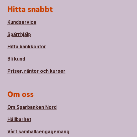
Sidfot
Hitta snabbt
Kundservice
Spärrhjälp
Hitta bankkontor
Bli kund
Priser, räntor och kurser
Om oss
Om Sparbanken Nord
Hållbarhet
Vårt samhällsengagemang