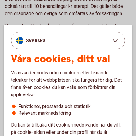
också rätt till 10 behandlingar kristerapi. Det gäller både
den drabbade och övriga som omfattas av försäkringen.
Sparbanken Nord är försäkringsförmedlare och Tre Kronor
försäkringsgivare för hemförsäkringarna.
Svenska
Våra cookies, ditt val
Kontakt
Du är välkommen att ringa Tre Kronors support och anmäla
Vi använder nödvändiga cookies eller liknande
skada om ditt barn har blivit utsatt för mobbning.
tekniker för att webbplatsen ska fungera för dig. Det
Telefontider måndag till fredag 08.00-17.00.
finns även cookies du kan välja som förbättrar din
upplevelse:
Ring Tre Kronors support på 0771- 23 33 33
Funktioner, prestanda och statistik
Relevant marknadsföring
Läs mer om mobbingskyddet under punkt 1.9 i
Du kan ta tillbaka ditt cookie-medgivande när du vill,
hemförsäkringens försäkringsvillkor;
på cookie-sidan eller under din profil när du är