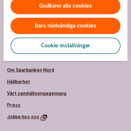
Spärrhjälp
Godkänn alla cookies
Hitta bankkontor
Bli kund
Bara nödvändiga cookies
Priser, räntor och kurser
Cookie-inställningar
Om oss
Om Sparbanken Nord
Hållbarhet
Vårt samhällsengagemang
Press
Jobba hos
oss