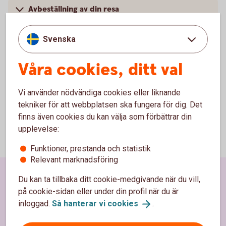
Avbeställning av din resa
Svenska
Logga in och se pris för
Våra cookies, ditt val
hemförsäkringen
Vi använder nödvändiga cookies eller liknande
tekniker för att webbplatsen ska fungera för dig. Det
finns även cookies du kan välja som förbättrar din
upplevelse:
Funktioner, prestanda och statistik
Relevant marknadsföring
Sidfot
Du kan ta tillbaka ditt cookie-medgivande när du vill,
Hitta snabbt
på cookie-sidan eller under din profil när du är
inloggad.
Så hanterar vi
cookies
.
Kundservice