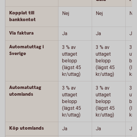
Kopplat till
Nej
Nej
Nej
bankkontot
Via faktura
Ja
Ja
Ja
Automatuttag i
3 % av
3 % av
3 %
Sverige
uttaget
uttaget
utt
belopp
belopp
bel
(lägst 45
(lägst 45
(lä
kr/uttag)
kr/uttag)
kr/
Automatuttag
3 % av
3 % av
3 %
utomlands
uttaget
uttaget
utt
belopp
belopp
bel
(lägst 45
(lägst 45
(lä
kr/uttag)
kr/uttag)
kr/
Köp utomlands
Ja
Ja
Ja