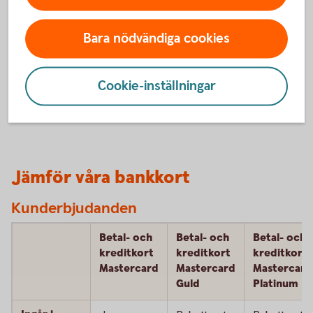
Lounge Key (tillgång
Nej
Nej
J
till
Bara nödvändiga cookies
flygplatslounger)
Concierge
Nej
Nej
J
Cookie-inställningar
service
Jämför våra bankkort
Kunderbjudanden
Betal- och
Betal- och
Betal- och
kreditkort
kreditkort
kreditkort
Mastercard
Mastercard
Mastercard
Guld
Platinum