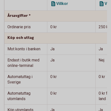
Villkor
Vil
Årsavgifter *
Ordinarie pris
0 kr
250 kr
Köp och uttag
Mot konto i banken
Ja
Ja
Endast i butik med
Ja
Nej
online-terminal
Automatuttag i
0 kr
0 kr
Sverige
Automatuttag
0 kr
0 kr fö
utomlands
land an
Köp utomlands
Ja
Ja