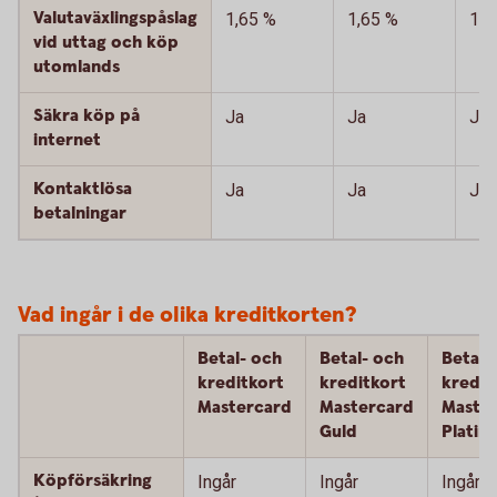
Valutaväxlingspåslag
1,65 %
1,65 %
1,6
vid uttag och köp
utomlands
Säkra köp på
Ja
Ja
Ja
internet
Kontaktlösa
Ja
Ja
Ja
betalningar
Vad ingår i de olika kreditkorten?
Betal- och
Betal- och
Betal-
kreditkort
kreditkort
kredit
Mastercard
Mastercard
Maste
Guld
Platin
Köpförsäkring
Ingår
Ingår
Ingår