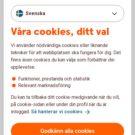
g
Svenska
Betalskydd
Ja
Ja
Ja
Våra cookies, ditt val
(mot extra
kostnad)
Vi använder nödvändiga cookies eller liknande
tekniker för att webbplatsen ska fungera för dig. Det
finns även cookies du kan välja som förbättrar din
Övriga tjänster
upplevelse:
Betal- och
Betal- och
B
Funktioner, prestanda och statistik
kreditkort
kreditkort
k
Relevant marknadsföring
Mastercard
Mastercard
M
Du kan ta tillbaka ditt cookie-medgivande när du vill,
Guld
P
på cookie-sidan eller under din profil när du är
Extra kort (per år)
inloggad.
Så hanterar vi
cookies
.
0 kr
130 kr
90
Bonus på köp
Nej
Ja
J
Godkänn alla cookies