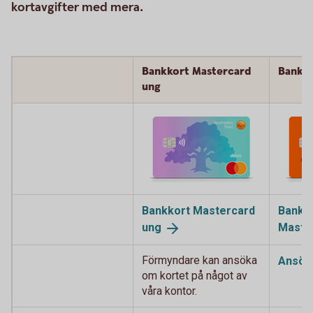
kortavgifter med mera.
Bankkort Mastercard
Bankko
ung
Bankkort Mastercard
Bankk
ung
Maste
Förmyndare kan ansöka
Ansök
om kortet på något av
våra kontor.