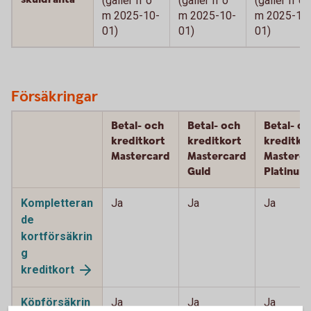
(gäller fr o
(gäller fr o
(gäller fr o
m 2025-10-
m 2025-10-
m 2025-10
01)
01)
01)
Försäkringar
Betal- och
Betal- och
Betal- o
kreditkort
kreditkort
kreditko
Mastercard
Mastercard
Masterca
Guld
Platinum
Kompletteran
Ja
Ja
Ja
de
kortförsäkrin
g
kreditkort
Köpförsäkrin
Ja
Ja
Ja