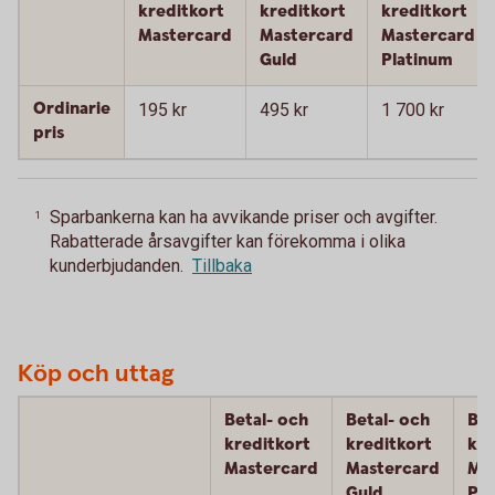
kreditkort
kreditkort
kreditkort
Mastercard
Mastercard
Mastercard
Guld
Platinum
Ordinarie
195 kr
495 kr
1 700 kr
pris
Sparbankerna kan ha avvikande priser och avgifter.
1
Rabatterade årsavgifter kan förekomma i olika
kunderbjudanden.
Tillbaka
Köp och uttag
Betal- och
Betal- och
Bet
kreditkort
kreditkort
kre
Mastercard
Mastercard
Ma
Guld
Pla