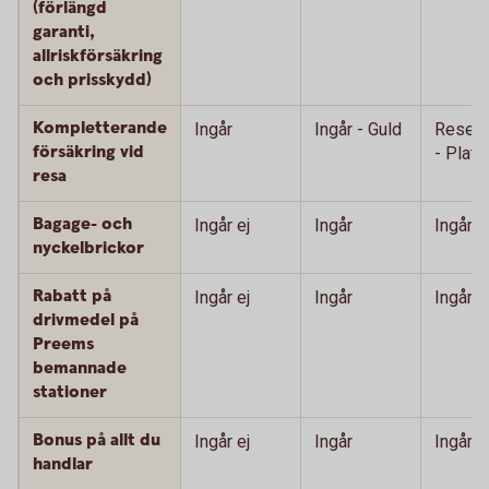
(förlängd
garanti,
allriskförsäkring
och prisskydd)
Kompletterande
Ingår
Ingår - Guld
Resefö
försäkring vid
- Plati
resa
Bagage- och
Ingår ej
Ingår
Ingår
nyckelbrickor
Rabatt på
Ingår ej
Ingår
Ingår
drivmedel på
Preems
bemannade
stationer
Bonus på allt du
Ingår ej
Ingår
Ingår
handlar