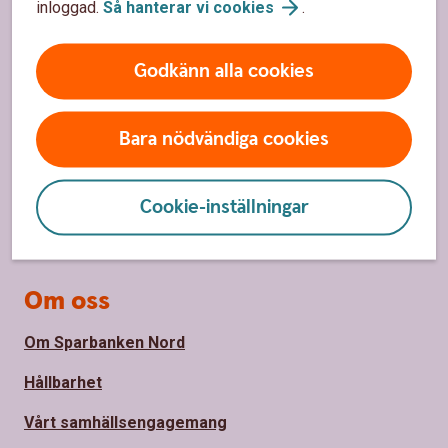
inloggad.
Så hanterar vi
cookies
.
Sidfot
Hitta snabbt
Kundservice
Godkänn alla cookies
Spärrhjälp
Bara nödvändiga cookies
Hitta bankkontor
Bli kund
Cookie-inställningar
Priser, räntor och kurser
Om oss
Om Sparbanken Nord
Hållbarhet
Vårt samhällsengagemang