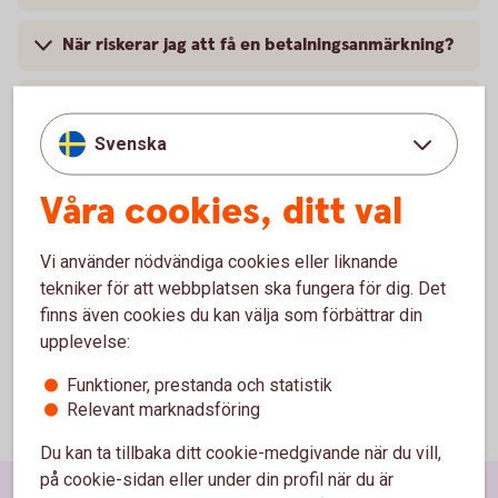
När riskerar jag att få en betalningsanmärkning?
Vad innebär en betalningsanmärkning?
Svenska
Våra cookies, ditt val
Entercard Group AB är kreditgivare av betal- och
kreditkortet ovan. Swedbank AB och sparbankerna
samarbetar med Entercard Group AB och är
Vi använder nödvändiga cookies eller liknande
kreditförmedlare avseende betal- och kreditkorten.
tekniker för att webbplatsen ska fungera för dig. Det
finns även cookies du kan välja som förbättrar din
upplevelse:
Funktioner, prestanda och statistik
Relevant marknadsföring
Du kan ta tillbaka ditt cookie-medgivande när du vill,
på cookie-sidan eller under din profil när du är