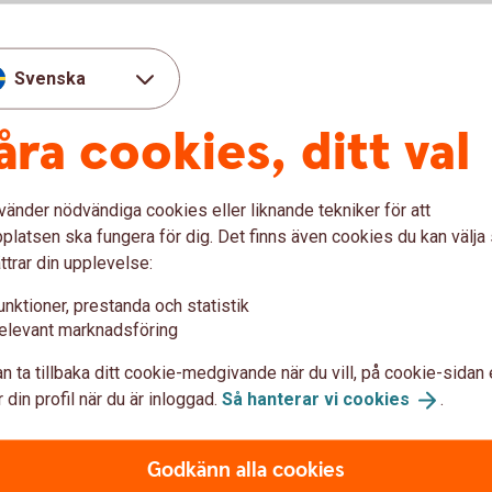
a på nätet med kort
Svenska
Slå på/av ditt kort för
åra cookies, ditt val
internetköp
För att kunna handla på nätet behöver du
vänder nödvändiga cookies eller liknande tekniker för att
slå på ditt kort för internetköp, det gör du
latsen ska fungera för dig. Det finns även cookies du kan välj
enkelt i internetbanken eller i appen.
ttrar din upplevelse:
Slå på/av ditt kort för
internetköp
unktioner, prestanda och statistik
elevant marknadsföring
n ta tillbaka ditt cookie-medgivande när du vill, på cookie-sidan 
 din profil när du är inloggad.
Så hanterar vi
cookies
.
var om att handla på nätet
Godkänn alla cookies