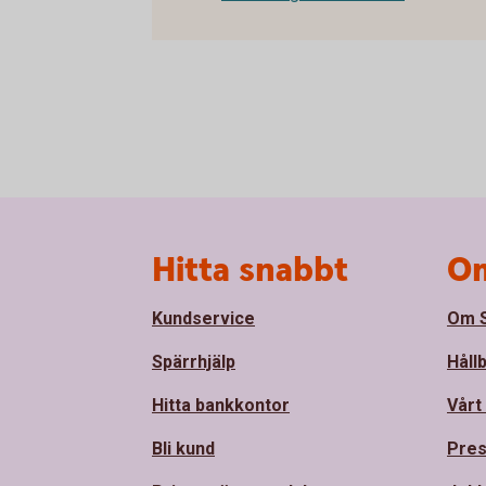
Sidfot
Hitta snabbt
Om
Kundservice
Om S
Spärrhjälp
Håll
Hitta bankkontor
Vårt
Bli kund
Pre