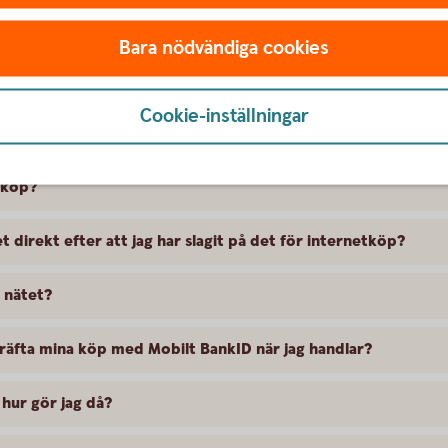
Bara nödvändiga cookies
netköp?
Cookie-inställningar
handlar med mitt kort på nätet?
etköp?
 direkt efter att jag har slagit på det för internetköp?
 nätet?
räfta mina köp med Mobilt BankID när jag handlar?
 hur gör jag då?