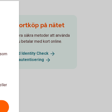
Säkra kortköp på nätet
Det finns flera säkra metoder att använda
sig av när du betalar med kort online.
Mastercard Identity
Check
a som
Stark
kundautentisering
eller