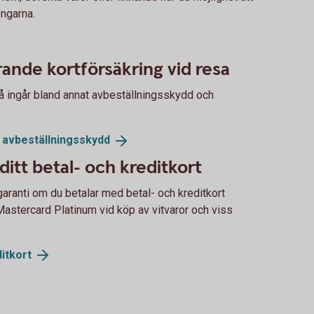
engarna.
ande kortförsäkring vid resa
så ingår bland annat avbeställningsskydd och
d
avbeställningsskydd
ditt betal- och kreditkort
sgaranti om du betalar med betal- och kreditkort
astercard Platinum vid köp av vitvaror och viss
itkort