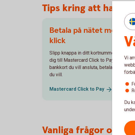
Tips kring att handl
Betala på nätet med ett
V
klick
Slipp knappa in ditt kortnummer – anslut
Vi an
dig till Mastercard Click to Pay. Välj vilka
webbp
bankkort du vill ansluta, betala med det
förbä
du vill.
F
Mastercard Click to
Pay
R
Du ka
under
Vanliga frågor och s