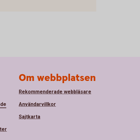
Om webbplatsen
Rekommenderade webbläsare
nde
Användarvillkor
Sajtkarta
ter