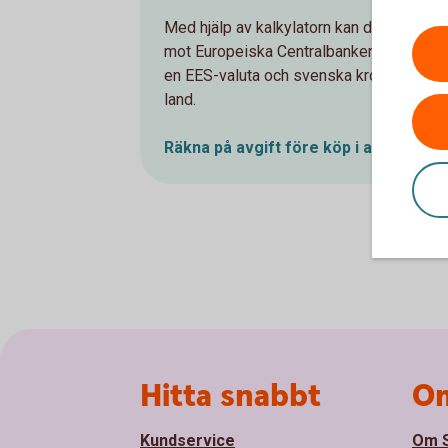
Med hjälp av kalkylatorn kan du jämföra vå
mot Europeiska Centralbankens (ECB) väx
en EES-valuta och svenska kronor när tra
land.
Räkna på avgift före köp i annan EES-
Sidfot
Hitta snabbt
Om
Kundservice
Om S