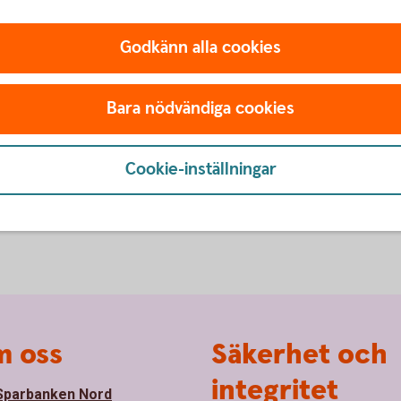
r avgift för valutaväxling
I appen och internetbanken 
Godkänn alla cookies
elkurs vid växling mellan
information relaterad till v
nsaktionen görs i ett EES-
korttransaktion i en annan 
Bara nödvändiga cookies
Ta reda på avgift efter 
valuta
Cookie-inställningar
 oss
Säkerhet och
integritet
parbanken Nord