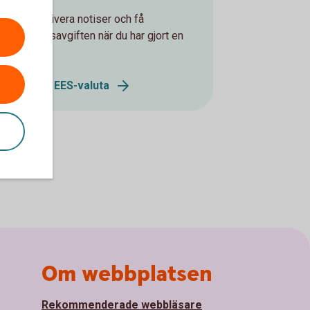
kan du aktivera notiser och få
alutaväxlingsavgiften när du har gjort en
EES-valuta.
köp i annan EES-valuta
Om webbplatsen
Rekommenderade webbläsare