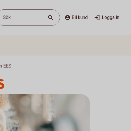
Sök
Bli kund
Logga in
om EES
S