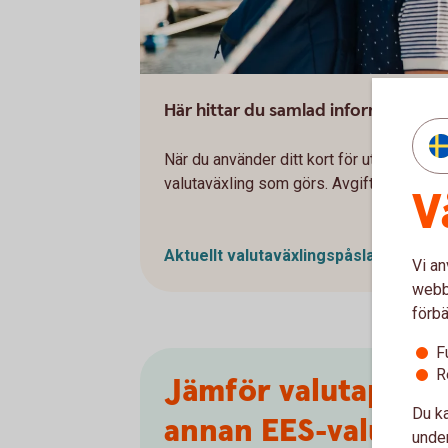
Här hittar du samlad information o
När du använder ditt kort för uttag och kö
valutaväxling som görs. Avgiften kallas v
V
Aktuellt valutaväxlingspåslag och eve
Vi an
webbp
förbä
F
R
Jämför valutapåslag
Du ka
annan EES-valuta
under