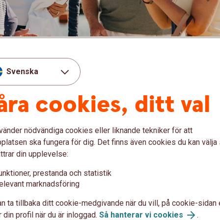
m valutaväxling vid kortköp inom EES.
Svenska
p utomlands tar vi ut en avgift kopplad till den
alutaväxlingspåslag, eller valutapåslag.
åra cookies, ditt val
ntuella andra avgifter
vänder nödvändiga cookies eller liknande tekniker för att
latsen ska fungera för dig. Det finns även cookies du kan välj
ttrar din upplevelse:
unktioner, prestanda och statistik
elevant marknadsföring
 före köp i
Ta reda på vä
n ta tillbaka ditt cookie-medgivande när du vill, på cookie-sidan 
köp i annan 
 din profil när du är inloggad.
Så hanterar vi cookies
.