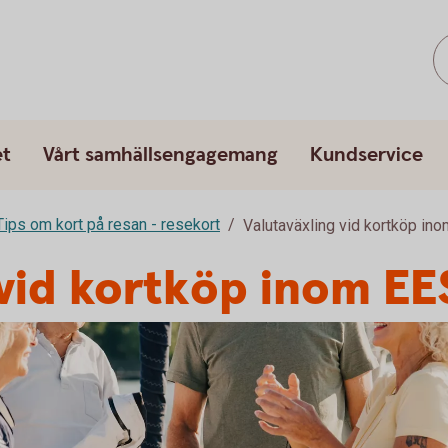
et
Vårt samhällsengagemang
Kundservice
Tips om kort på resan - resekort
Valutaväxling vid kortköp in
 vid kortköp inom EE