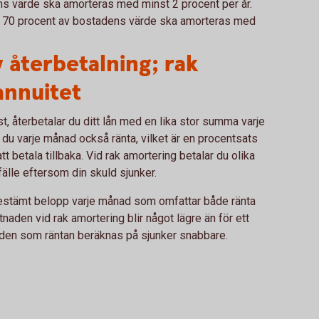
ns värde ska amorteras med minst 2 procent per år.
ed 70 procent av bostadens värde ska amorteras med
v återbetalning; rak
annuitet
, återbetalar du ditt lån med en lika stor summa varje
du varje månad också ränta, vilket är en procentsats
t betala tillbaka. Vid rak amortering betalar du olika
fälle eftersom din skuld sjunker.
t bestämt belopp varje månad som omfattar både ränta
naden vid rak amortering blir något lägre än för ett
kulden som räntan beräknas på sjunker snabbare.