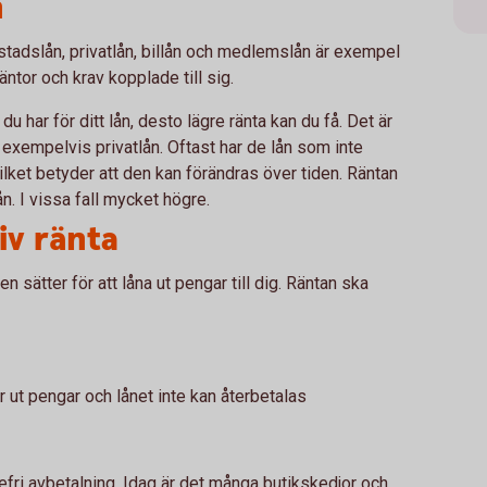
n
Bostadslån, privatlån, billån och medlemslån är exempel
äntor och krav kopplade till sig.
du har för ditt lån, desto lägre ränta kan du få. Det är
 exempelvis privatlån. Oftast har de lån som inte
vilket betyder att den kan förändras över tiden. Räntan
n. I vissa fall mycket högre.
iv ränta
 sätter för att låna ut pengar till dig. Räntan ska
ar ut pengar och lånet inte kan återbetalas
efri avbetalning. Idag är det många butikskedjor och