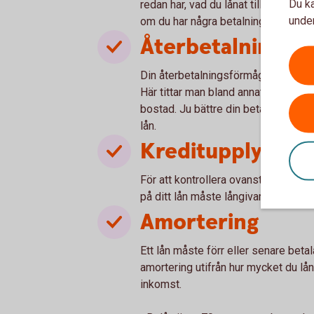
Du ka
redan har, vad du lånat till, hur ofta
under
om du har några betalningsanmärkni
Återbetalningsf
Din återbetalningsförmåga handlar he
Här tittar man bland annat på din ink
bostad. Ju bättre din betalningsför
lån.
Kreditupplysnin
För att kontrollera ovanstående och 
på ditt lån måste långivaren ta en kr
Amortering
Ett lån måste förr eller senare bet
amortering utifrån hur mycket du låna
inkomst.