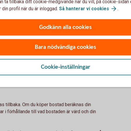
n ta tillbaka ditt cookie-medgivande när du vill, på cookie-sidan 
 du ansökt om lån, om du betalat tillbaka på lånen i tid,
 din profil när du är inloggad.
Så hanterar vi
cookies
.
ngar, hur gammal du är.
örmåga
Godkänn alla cookies
lt enkelt om din förmåga att betala tillbaka lånet.
omst, din anställning, ditt civilstånd och din typ av
måga bedöms vara, desto lättare har du att beviljas
Bara nödvändiga cookies
g
Cookie-inställningar
att du har möjlighet att betala räntor och amorteringar
editupplysning. Det krävs för alla typer av lån.
alas tillbaka. Om du köper bostad beräknas din
r i förhållande till vad bostaden är värd och din