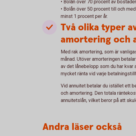
• Bolån över 70 procent av bostade
• Bolån över 50 procent till och m
minst 1 procent per år.
Två olika typer a
amortering och 
Med rak amortering, som är vanligast
månad. Utöver amorteringen betalar 
av det lånebelopp som du har kvar at
mycket ränta vid varje betalningstill
Vid annuitet betalar du istället et
och amortering. Den totala räntekost
annuitetslån, vilket beror på att s
Andra läser också