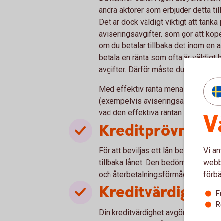
andra aktörer som erbjuder detta til
Det är dock väldigt viktigt att tänka
aviseringsavgifter, som gör att köpet 
om du betalar tillbaka det inom en av
betala en ränta som ofta är väldigt 
avgifter. Därför måste du som kund h
Med effektiv ränta menas den totala 
(exempelvis aviseringsavgifter och u
vad den effektiva räntan är, och d
V
Kreditprövning
Vi an
För att beviljas ett lån bedömer lån
webbp
tillbaka lånet. Den bedömningen gru
förbä
och återbetalningsförmåga.
Kreditvärdighet
F
R
Din kreditvärdighet avgörs av flera