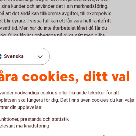
l sina kunder och använder det i sin marknadsföring.
 på att det ändå kan tillkomma avgifter, till exempelvis
blir dyrare. I vissa fall kan ett lån vara helt räntefritt
satt tid. Men har du inte återbetalat lånet då får du
hög. Olika lån är uppbyggda på olika sätt med olika
ålla koll på vad den effektiva räntan faktiskt är.
kostnaden för lånet, inklusive alla avgifter
Svenska
ppläggningsavgifter). Du ska alltid kräva att få veta
en måste också framgå av säljarens marknadsföring.
åra cookies, ditt val
vänder nödvändiga cookies eller liknande tekniker för att
givaren sannolikheten att du faktiskt kan betala
latsen ska fungera för dig. Det finns även cookies du kan välj
ndar sig på olika saker bland annat kreditvärdighet
ttrar din upplevelse:
unktioner, prestanda och statistik
elevant marknadsföring
 faktorer. Det kan exempelvis vara hur många lån du