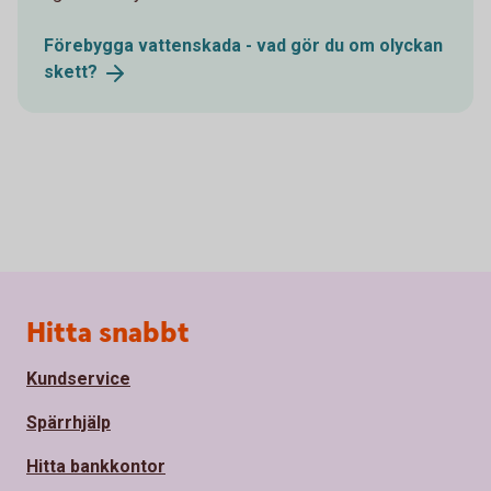
Förebygga vattenskada - vad gör du om olyckan
skett?
Sidfot
Hitta snabbt
Kundservice
Spärrhjälp
Hitta bankkontor