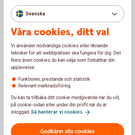
Jämför försäkringar
Är det svårt att veta vilken försäkring du ska välja?
Svenska
Jämför försäkringar hos
Våra cookies, ditt val
Konsumenternas.se
Vi använder nödvändiga cookies eller liknande
tekniker för att webbplatsen ska fungera för dig. Det
finns även cookies du kan välja som förbättrar din
Hur kan en villahemförsäkring
upplevelse:
hjälpa?
Funktioner, prestanda och statistik
Relevant marknadsföring
Professionell skadedjursbekämpning
Du kan ta tillbaka ditt cookie-medgivande när du vill,
på cookie-sidan eller under din profil när du är
Många villahemförsäkringar täcker kostnader för
inloggad.
Så hanterar vi
cookies
.
professionell skadedjursbekämpning om skadedjuren
orsakat skador som täcks av försäkringen
Godkänn alla cookies