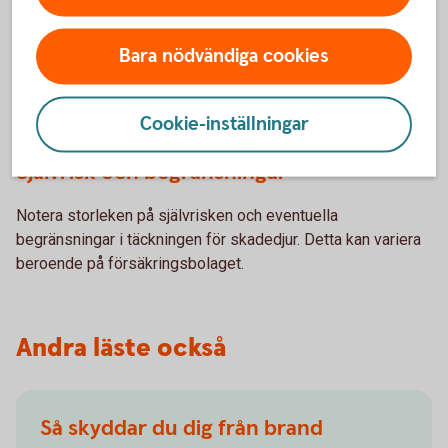
Vad täcker försäkringen?
Bara nödvändiga cookies
Hemförsäkringar kan variera i täckning. Vissa täcker skador
orsakade av skadedjur, medan andra inte gör det. Det är
viktigt att noga granska försäkringspolicyn.
Cookie-inställningar
Självrisk och begränsningar
Notera storleken på självrisken och eventuella
begränsningar i täckningen för skadedjur. Detta kan variera
beroende på försäkringsbolaget.
Andra läste också
Så skyddar du dig från brand