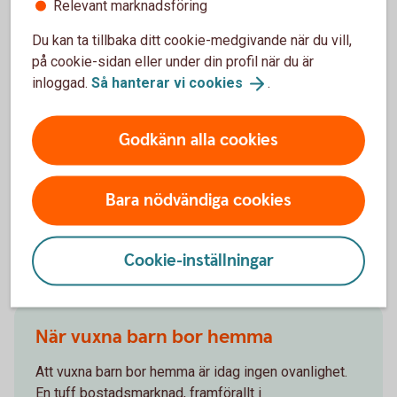
Relevant marknadsföring
Du kan ta tillbaka ditt cookie-medgivande när du vill,
Våra tjänster för dig 18-21
på cookie-sidan eller under din profil när du är
inloggad.
Så hanterar vi
cookies
.
När du fyllt 18 år kan du bli Nyckelkund helt utan
kostnad. Du får en rad tjänster som gör att du kan
sköta din ekonomi själv.
Godkänn alla cookies
Nyckelkund
18-21
Bara nödvändiga cookies
Cookie-inställningar
Andra läser också
När vuxna barn bor hemma
Att vuxna barn bor hemma är idag ingen ovanlighet.
En tuff bostadsmarknad, framförallt i