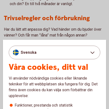
och din? En till två månader är vanligt.
Trivselregler och förbrukning
Har du lätt att anpassa dig? Vad händer om du bjuder över
vänner? Och får man ”låna” mat från någon annan?
När man bor i kollektiv finns det normalt flera gemensamma
ytor, som kök, badrum och vardagsrum. Prata och kom
Svenska
överens om trivselregler, städdagar och underhåll.
Våra cookies, ditt val
Att vara inneboende hos någon annan eller kanske hemma
hos föräldrar kan spara pengar jämfört med ett eget
boende. Men det kan vara lätt att glömma bort att föräldrar
Vi använder nödvändiga cookies eller liknande
betalar din elförbrukning, mat om du äter hemma, tv,
tekniker för att webbplatsen ska fungera för dig. Det
streamingtjänster, försäkringar och andra utgifter som är
finns även cookies du kan välja som förbättrar din
förknippat med boendet.
upplevelse:
Funktioner, prestanda och statistik