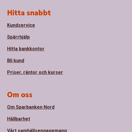
Sidfot
Hitta snabbt
Kundservice
Spärrhjälp
Hitta bankkontor
Bli kund
Priser, räntor och kurser
Om oss
Om Sparbanken Nord
Hållbarhet
Vårt samhällsengagemang