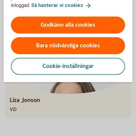
globala hållbarhetsmål.
inloggad.
Så hanterar vi
cookies
.
Global
Impact
Godkänn alla cookies
Bara nödvändiga cookies
Cookie-inställningar
Liza Jonson
VD