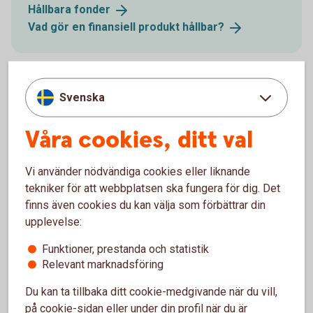
Hållbara
fonder
Vad gör en finansiell produkt
hållbar?
Svenska
Spara och placera
Våra cookies, ditt val
Vi vill hjälpa dig att kom igång med ditt sparande.
Vi använder nödvändiga cookies eller liknande
Spara och
placera
tekniker för att webbplatsen ska fungera för dig. Det
finns även cookies du kan välja som förbättrar din
upplevelse:
Funktioner, prestanda och statistik
Relevant marknadsföring
Global Impact
Du kan ta tillbaka ditt cookie-medgivande när du vill,
Global Impact - en fond som investerar enligt FN:s
på cookie-sidan eller under din profil när du är