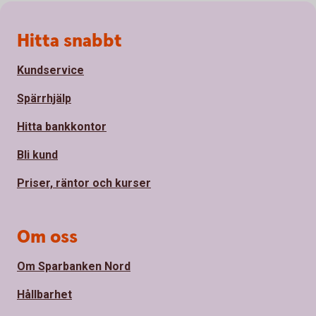
Sidfot
Hitta snabbt
Kundservice
Spärrhjälp
Hitta bankkontor
Bli kund
Priser, räntor och kurser
Om oss
Om Sparbanken Nord
Hållbarhet