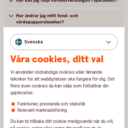
Hur kan jag följa värdeutvecklingen i sparandet?
Hur ändrar jag mitt fond- och
värdepappersinnehav?
När kan jag ta ut pengarna?
Svenska
Våra cookies, ditt val
Skaffa Pensionsförsäkring med
Vi använder nödvändiga cookies eller liknande
tekniker för att webbplatsen ska fungera för dig. Det
depå
finns även cookies du kan välja som förbättrar din
upplevelse:
Ring oss
Funktioner, prestanda och statistik
Relevant marknadsföring
Öppet mån-fre 8-18
Du kan ta tillbaka ditt cookie-medgivande när du vill,