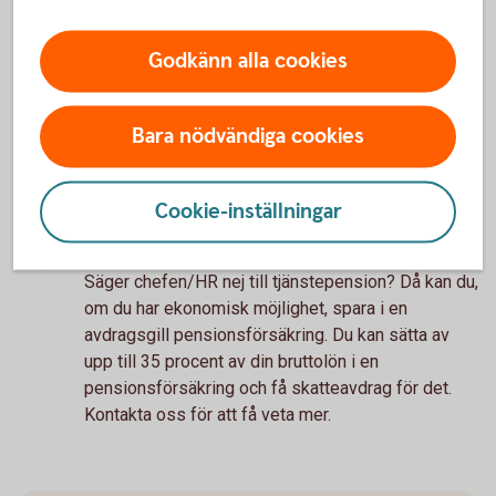
tjänstepension?
Godkänn alla cookies
Prata med din chef eller HR om
möjligheten att få tjänstepension
Bara nödvändiga cookies
Med tanke på att tjänstepensionen är en väldigt
viktig förmån, som får stor påverkan på din
framtida pension, är det värt att i alla fall försöka.
Cookie-inställningar
Spara avdragsgillt på egen hand
Säger chefen/HR nej till tjänstepension? Då kan du,
om du har ekonomisk möjlighet, spara i en
avdragsgill pensionsförsäkring. Du kan sätta av
upp till 35 procent av din bruttolön i en
pensionsförsäkring och få skatteavdrag för det.
Kontakta oss för att få veta mer.