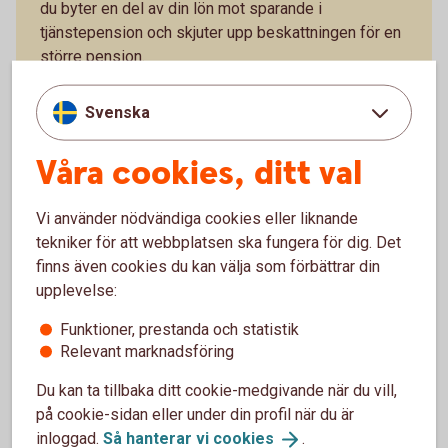
du byter en del av din lön mot sparande i
tjänstepension och skjuter upp beskattningen för en
större pension.
Löneväxla
Svenska
Att tänka på när du ska ta ut din
Våra cookies, ditt val
pension
Vi använder nödvändiga cookies eller liknande
Är det snart dags att börja ta ut tjänstepension? Ta
tekniker för att webbplatsen ska fungera för dig. Det
del av våra tips!
finns även cookies du kan välja som förbättrar din
upplevelse:
7 tips när du ska ta ut din
tjänstepension
Funktioner, prestanda och statistik
Relevant marknadsföring
Du kan ta tillbaka ditt cookie-medgivande när du vill,
på cookie-sidan eller under din profil när du är
Vad kan du göra om du inte har
inloggad.
Så hanterar vi
cookies
.