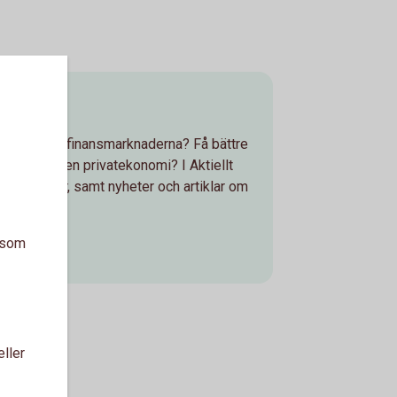
lyser
 händer på finansmarknaderna? Få bättre
a och din egen privatekonomi? I Aktiellt
kommentarer, samt nyheter och artiklar om
a som
lt.se)
eller