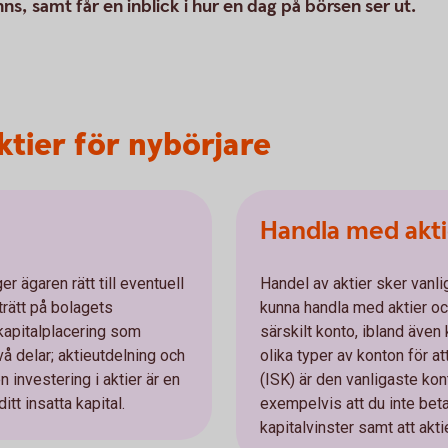
ns, samt får en inblick i hur en dag på börsen ser ut.
ktier för nybörjare
Handla med akti
er ägaren rätt till eventuell
Handel av aktier sker vanlig
trätt på bolagets
kunna handla med aktier o
kapitalplacering som
särskilt konto, ibland även k
å delar; aktieutdelning och
olika typer av konton för a
n investering i aktier är en
(ISK) är den vanligaste ko
itt insatta kapital.
exempelvis att du inte beta
kapitalvinster samt att akti