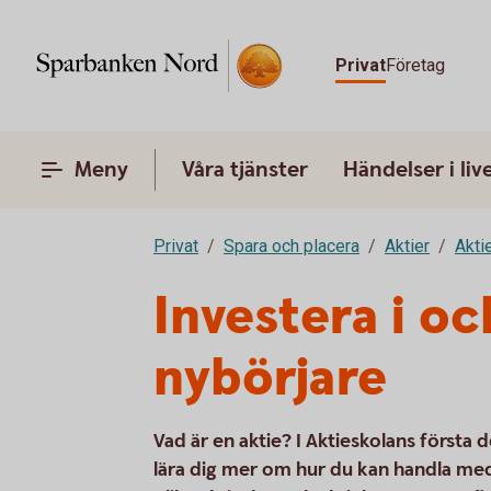
Privat
Företag
Meny
Våra tjänster
Händelser i liv
Privat
Spara och placera
Aktier
Akti
Investera i o
nybörjare
Vad är en aktie? I Aktieskolans första d
lära dig mer om hur du kan handla med 