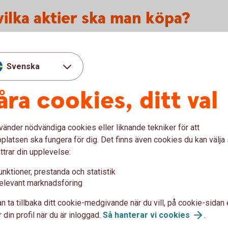
 vilka aktier ska man köpa?
Nyheter och ana
Svenska
vet inte riktigt var du ska
Vill du hänga med vad som
åra cookies, ditt val
an du följa olika
koll på inflationen, räntorn
st och är mest populära just
får du börs- och förvaltar
r.
aktier och fonder.
vänder nödvändiga cookies eller liknande tekniker för att
latsen ska fungera för dig. Det finns även cookies du kan välj
tiellt.se)
Aktiellt
(swedbank-aktiel
ttrar din upplevelse:
unktioner, prestanda och statistik
elevant marknadsföring
n ta tillbaka ditt cookie-medgivande när du vill, på cookie-sidan 
tera i aktier - frågor och
 din profil när du är inloggad.
Så hanterar vi
cookies
.