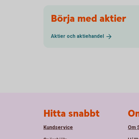
Börja med aktier
Aktier och
aktiehandel
Sidfot
Hitta snabbt
Om
Kundservice
Om S