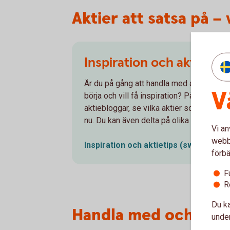
Aktier att satsa på –
Inspiration och aktietips
Är du på gång att handla med aktier? Men 
V
börja och vill få inspiration? På Aktiellt k
aktiebloggar, se vilka aktier som gått bä
nu. Du kan även delta på olika webbinarie
Vi an
webbp
Inspiration och aktietips
(swedbank-ak
förbä
F
R
Du ka
Handla med och inves
under