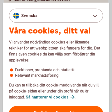
Vad är tvångsinlösen av aktier?
Var lär jag mig mer om aktier och
Svenska
aktiemarknaden?
Våra cookies, ditt val
Vad behöver jag för att börja handla med aktier
Vi använder nödvändiga cookies eller liknande
Hur flyttar jag mina aktier till er?
tekniker för att webbplatsen ska fungera för dig. Det
finns även cookies du kan välja som förbättrar din
upplevelse:
Funktioner, prestanda och statistik
Köpa och sälja aktier
Relevant marknadsföring
Du kan ta tillbaka ditt cookie-medgivande när du vill,
Handla aktier som kund
på cookie-sidan eller under din profil när du är
inloggad.
Så hanterar vi
cookies
.
Logga in och handla
aktier