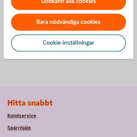
Godkänn alla cookies
Inte kund än?
Bara nödvändiga cookies
Bli kund och handla med
aktier
Cookie-inställningar
Sidfot
Hitta snabbt
Kundservice
Spärrhjälp