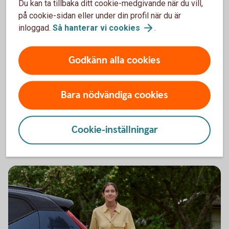
Du kan ta tillbaka ditt cookie-medgivande när du vill,
på cookie-sidan eller under din profil när du är
inloggad.
Så hanterar vi
cookies
.
Swedbanks privatekonomer
Koll på plånboksfrågor
Godkänn alla cookies
Få koll på de privatekonomiska frågor som
debatteras, analyseras och aktualiseras just nu.
Bara nödvändiga cookies
Privatekonomibloggen
Cookie-inställningar