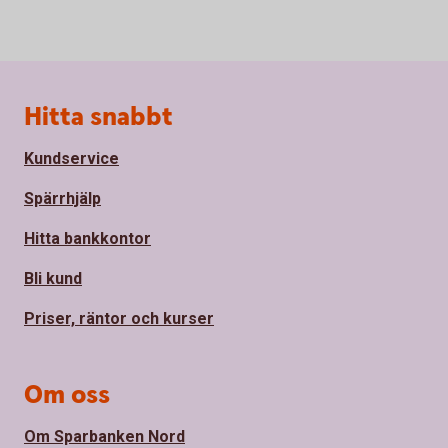
Sidfot
Hitta snabbt
Kundservice
Spärrhjälp
Hitta bankkontor
Bli kund
Priser, räntor och kurser
Om oss
Om Sparbanken Nord