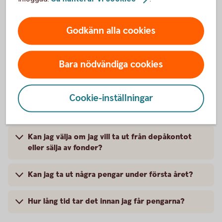
aktier trots att pengarna ännu inte har landat på
depåkontot?
Godkänn alla cookies
Hur tar jag ut pengar ur försäkringen?
Bara nödvändiga cookies
Kan jag ta ut valfritt belopp?
Cookie-inställningar
Vad händer med mina aktier om jag vill ta ut
pengar ur depån?
Kan jag välja om jag vill ta ut från depåkontot
eller sälja av fonder?
Kan jag ta ut några pengar under första året?
Hur lång tid tar det innan jag får pengarna?