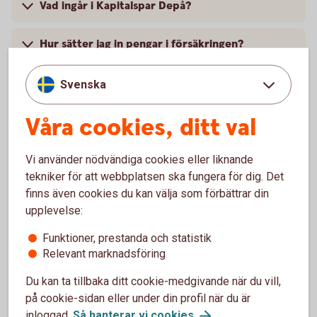
Vad ingår i Kapitalspar Depå?
Hur sätter jag in pengar i försäkringen?
Vad är den lägsta tillåtna insättningen i
Svenska
Kapitalspar Depå?
Våra cookies, ditt val
Jag har satt in pengar i försäkringen. När finns
pengarna tillgängliga på depåkontot, så att jag
Vi använder nödvändiga cookies eller liknande
kan köpa aktier?
tekniker för att webbplatsen ska fungera för dig. Det
finns även cookies du kan välja som förbättrar din
Hur kan jag handla värdepapper i min
upplevelse:
försäkring?
Funktioner, prestanda och statistik
Relevant marknadsföring
Jag vill byta från fond till depåkonto, hur gör
jag?
Du kan ta tillbaka ditt cookie-medgivande när du vill,
på cookie-sidan eller under din profil när du är
Kan jag lägga en köporder på aktier om jag sålt
inloggad.
Så hanterar vi
cookies
.