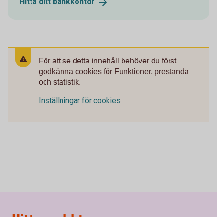
Hitta ditt
bankkontor
För att se detta innehåll behöver du först
godkänna cookies för Funktioner, prestanda
och statistik.
Inställningar för cookies
Sidfot