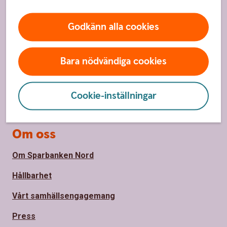
Kundservice
Godkänn alla cookies
Spärrhjälp
Hitta bankkontor
Bara nödvändiga cookies
Bli kund
Cookie-inställningar
Priser, räntor och kurser
Om oss
Om Sparbanken Nord
Hållbarhet
Vårt samhällsengagemang
Press