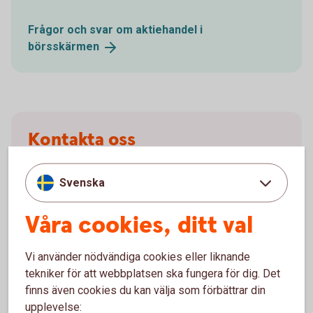
Frågor och svar om aktiehandel i
börsskärmen
Kontakta oss
Klagomål och reklamationer
Svenska
Om du inte är
nöjd
Våra cookies, ditt val
Vi använder nödvändiga cookies eller liknande
Om du har frågor
tekniker för att webbplatsen ska fungera för dig. Det
finns även cookies du kan välja som förbättrar din
upplevelse:
Kontakta oss om våra
värdepapperstjänster