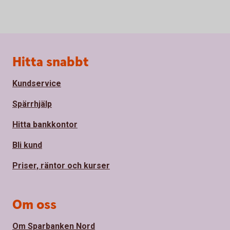
Sidfot
Hitta snabbt
Kundservice
Spärrhjälp
Hitta bankkontor
Bli kund
Priser, räntor och kurser
Om oss
Om Sparbanken Nord