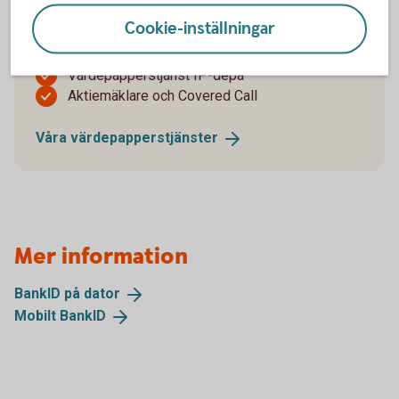
Värdepapperstjänst Bas
Cookie-inställningar
Värdepapperstjänst ISK
Värdepapperstjänst Kapitalspar depå
Värdepapperstjänst IP-depå
Aktiemäklare och Covered Call
Våra
värdepapperstjänster
Mer information
BankID på
dator
Mobilt
BankID