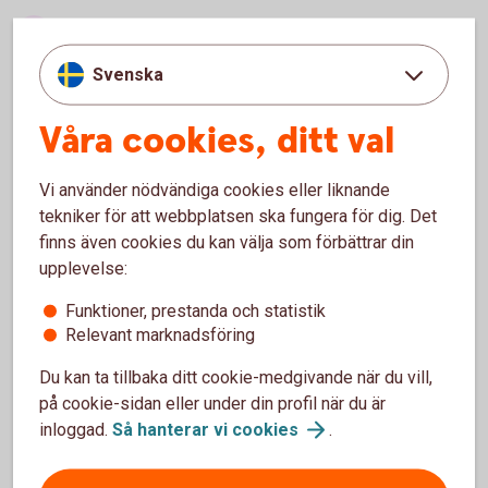
Se upp för datavirus och
spionprogram
Svenska
Tänk till innan du laddar ner något, klickar på länkar
Våra cookies, ditt val
eller öppnar filer. Du kan få skadlig programvara som
förstör innehållet eller ett spionprogram som ger
bedragare tillgång till dina inloggnings- och
Vi använder nödvändiga cookies eller liknande
kontouppgifter. Prata med en vuxen innan du gör
tekniker för att webbplatsen ska fungera för dig. Det
något.
finns även cookies du kan välja som förbättrar din
Frågar någon om pengar, konto- eller
upplevelse:
kortuppgifter?
Funktioner, prestanda och statistik
Berätta alltid för en vuxen om någon frågar om pengar,
Relevant marknadsföring
konto- eller kortuppgifter. Dina uppgifter är just dina.
Du kan ta tillbaka ditt cookie-medgivande när du vill,
Och fråga alltid innan du köper eller säljer något.
på cookie-sidan eller under din profil när du är
Håll hårt i dina koder och lösenord
inloggad.
Så hanterar vi
cookies
.
Dela aldrig koder, lösenord eller kortuppgifter med
andra – hur bra kompisar ni än är.