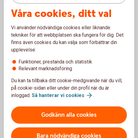
Våra cookies, ditt val
Vad täcker försäkringen?
Vi använder nödvändiga cookies eller liknande
Om olyckan skulle vara framme - vad täcks?
tekniker för att webbplatsen ska fungera för dig. Det
finns även cookies du kan välja som förbättrar din
Vid olycka - vad täcker
hemförsäkringen
upplevelse:
Funktioner, prestanda och statistik
Relevant marknadsföring
Du kan ta tillbaka ditt cookie-medgivande när du vill,
Bra saker med hemförsäkringarna
på cookie-sidan eller under din profil när du är
inloggad.
Så hanterar vi
cookies
.
Godkänn alla cookies
Bara nödvändiga cookies