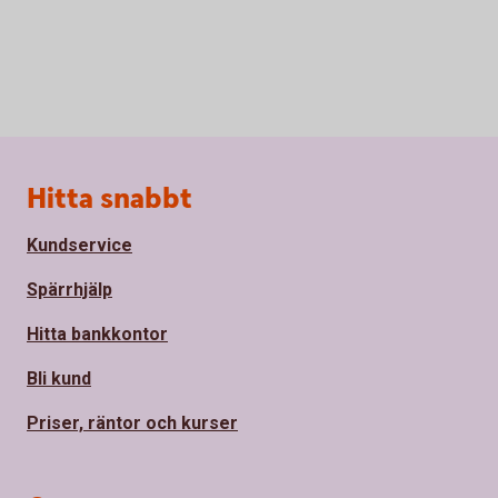
Sidfot
Hitta snabbt
Kundservice
Spärrhjälp
Hitta bankkontor
Bli kund
Priser, räntor och kurser