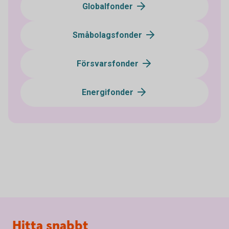
Globalfonder
Småbolagsfonder
Försvarsfonder
Energifonder
Sidfot
Hitta snabbt