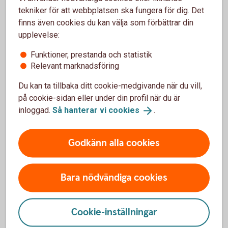
tekniker för att webbplatsen ska fungera för dig. Det
finns även cookies du kan välja som förbättrar din
upplevelse:
Våra aktiefonder
Funktioner, prestanda och statistik
Relevant marknadsföring
För att hitta våra aktiefonder - följ stegen:
Du kan ta tillbaka ditt cookie-medgivande när du vill,
Gå till vår fondlista
på cookie-sidan eller under din profil när du är
Klicka på Typ av fond
inloggad.
Så hanterar vi
cookies
.
Välj Aktiefonder
Skaffa aktiefonder i Fondlistan
Godkänn alla cookies
(spara.swedbank.se)
Bara nödvändiga cookies
Cookie-inställningar
Mer information