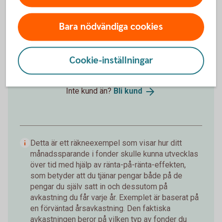
172 019 kr
Insättningar från dig är 120 000 kr.
Förväntad
Bara nödvändiga cookies
avkastning är +52 019 kr.
Logga in och börja månadsspara
Cookie-inställningar
Inte kund än?
Bli
kund
Detta är ett räkneexempel som visar hur ditt
månadssparande i fonder skulle kunna utvecklas
över tid med hjälp av ränta-på-ränta-effekten,
som betyder att du tjänar pengar både på de
pengar du själv satt in och dessutom på
avkastning du får varje år. Exemplet är baserat på
en förväntad årsavkastning. Den faktiska
avkastningen beror på vilken typ av fonder du