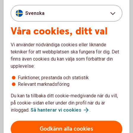
1 år
50 år
Svenska
år
Våra cookies, ditt val
Startbelopp (kr)
Vi använder nödvändiga cookies eller liknande
0 kr
2 000 000 kr
tekniker för att webbplatsen ska fungera för dig. Det
finns även cookies du kan välja som förbättrar din
kr
upplevelse:
Avkastning per år (%)
Funktioner, prestanda och statistik
Relevant marknadsföring
Du kan ta tillbaka ditt cookie-medgivande när du vill,
0 %
15 %
på cookie-sidan eller under din profil när du är
inloggad.
Så hanterar vi
cookies
.
%
Förväntat sparbelopp om 10 år
Godkänn alla cookies