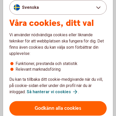
Svenska
Våra cookies, ditt val
Bolag med hög
Vi använder nödvändiga cookies eller liknande
utdelning
tekniker för att webbplatsen ska fungera för dig. Det
finns även cookies du kan välja som förbättrar din
upplevelse:
Funktioner, prestanda och statistik
Relevant marknadsföring
Global High Dividend
Du kan ta tillbaka ditt cookie-medgivande när du vill,
på cookie-sidan eller under din profil när du är
Global High Dividend är en aktiefond som investerar
inloggad.
Så hanterar vi
cookies
.
i bolag världen över med hög utdelning. Generellt har
bolag med en hög direktavkastning en mer mogen
Godkänn alla cookies
affärsmodell vilket tenderar att ge dem en lägre
riskprofil.