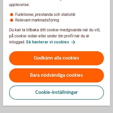
hållbarhet
upplevelse:
Funktioner, prestanda och statistik
Vilken fondtyp passar dig?
Relevant marknadsföring
Du kan ta tillbaka ditt cookie-medgivande när du vill,
Vi har både aktivt och passivt förvaltade fonder. Läs
på cookie-sidan eller under din profil när du är
om olika fondtyper och se vad som passar dig.
inloggad.
Så hanterar vi cookies
.
Fondtyper
Godkänn alla cookies
Vad gör en fond hållbar?
Bara nödvändiga cookies
Är hållbarhet en viktig fråga för dig? Läs mer om hur
en fond kan vara hållbar, enligt EU:s nya regler.
Cookie-inställningar
Hållbarhetsanalys av fonder