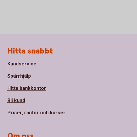
Sidfot
Hitta snabbt
Kundservice
Spärrhjälp
Hitta bankkontor
Bli kund
Priser, räntor och kurser
Om oss