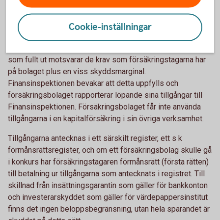
kapitalförsäkring
Cookie-inställningar
Investeringar i kapitalförsäkringar har ett särskilt skydd. Ett
försäkringsbolag är skyldigt enligt lag att alltid ha tillgångar
som fullt ut motsvarar de krav som försäkringstagarna har
på bolaget plus en viss skyddsmarginal.
Finansinspektionen bevakar att detta uppfylls och
försäkringsbolaget rapporterar löpande sina tillgångar till
Finansinspektionen. Försäkringsbolaget får inte använda
tillgångarna i en kapitalförsäkring i sin övriga verksamhet.
Tillgångarna antecknas i ett särskilt register, ett s k
förmånsrättsregister, och om ett försäkringsbolag skulle gå
i konkurs har försäkringstagaren förmånsrätt (första rätten)
till betalning ur tillgångarna som antecknats i registret. Till
skillnad från insättningsgarantin som gäller för bankkonton
och investerarskyddet som gäller för värdepappersinstitut
finns det ingen beloppsbegränsning, utan hela sparandet är