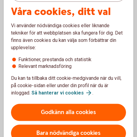
Bryttider för fonder i försäkringar
Våra cookies, ditt val
Handel med fonder sker alltid till okänd kurs (okänt pris).
Vi använder nödvändiga cookies eller liknande
Kursen sätts först i efterhand, efter den så kallade
tekniker för att webbplatsen ska fungera för dig. Det
bryttiden.
finns även cookies du kan välja som förbättrar din
upplevelse:
Bryttider
Funktioner, prestanda och statistik
Relevant marknadsföring
Avkastningsskatt
Du kan ta tillbaka ditt cookie-medgivande när du vill,
på cookie-sidan eller under din profil när du är
I en kapitalförsäkring betalar man en årlig avkastningsskatt,
inloggad.
Så hanterar vi
cookies
.
vilket gör att pengarna är skattade och klara vid uttag.
Avkastningsskatt
Godkänn alla cookies
Bara nödvändiga cookies
Skydd för investeringar i en